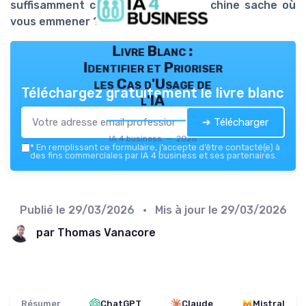
suffisamment claire pour que la machine sache où
vous emmener ?
Livre Blanc :
Identifier et Prioriser
les Cas d'Usage de
Téléchargez gratuitement le livre blanc
l'IA
➔ Télécharger
IA 4 business — 2026
*
En remplissant ce formulaire, j’accepte d’être contacté(e) à
des fins commerciales par IA 4 business et ses partenaires.
Publié le
29/03/2026
• Mis à jour le
29/03/2026
par Thomas Vanacore
Résumer
ChatGPT
Claude
Mistral