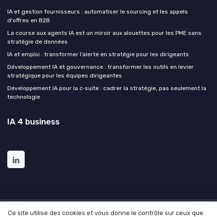
IA et gestion fournisseurs : automatiser le sourcing et les appels
d'offres en B2B
La course aux agents IA est un miroir aux alouettes pour les PME sans
stratégie de données
IA et emploi : transformer l’alerte en stratégie pour les dirigeants
Développement IA et gouvernance : transformer les outils en levier
stratégique pour les équipes dirigeantes
Développement IA pour la c‑suite : cadrer la stratégie, pas seulement la
technologie
IA 4 business
Ce site utilise des cookies et vous donne le contrôle sur ceux que
Mentions légales
Politique de confidentialité
Grande