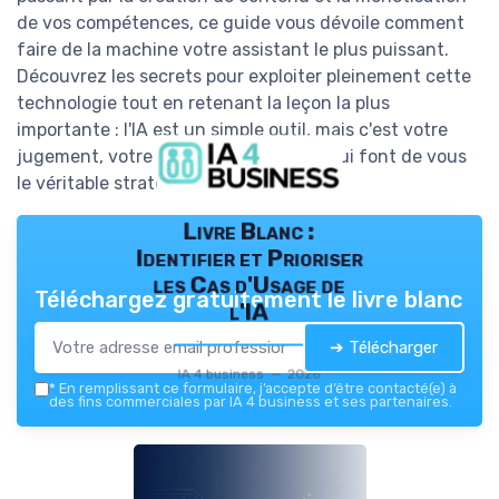
de vos compétences, ce guide vous dévoile comment
faire de la machine votre assistant le plus puissant.
Découvrez les secrets pour exploiter pleinement cette
technologie tout en retenant la leçon la plus
importante : l'IA est un simple outil, mais c'est votre
jugement, votre vécu et votre vision qui font de vous
le véritable stratège
Livre Blanc :
Identifier et Prioriser
les Cas d'Usage de
Téléchargez gratuitement le livre blanc
l'IA
➔ Télécharger
IA 4 business — 2026
*
En remplissant ce formulaire, j’accepte d’être contacté(e) à
des fins commerciales par IA 4 business et ses partenaires.