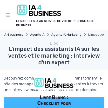
Panneau de gestion des cookies
LES AGENTS IA AU SERVICE DE VOTRE PERFORMANCE
BUSINESS
IA 4 business
Agents IA
Agents IA Marketing
L'impact des 
Blog
L'impact des assistants IA sur les
ventes et le marketing : Interview
d'un expert
Découvrez comment les assistants IA transforment le
rôle des managers en marketing et en ventes à travers
une interview exclusive avec un expert du domaine.
Livre Blanc :
Checklist pour