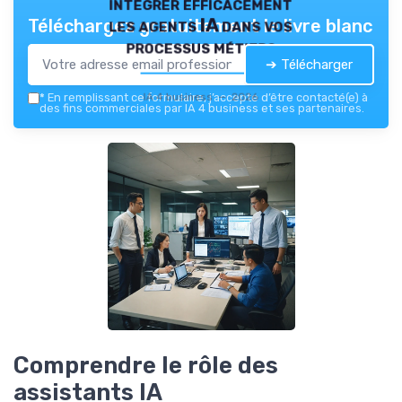
intégrer efficacement
les agents IA dans vos
Téléchargez gratuitement le livre blanc
processus métiers
➔ Télécharger
IA 4 business — 2026
*
En remplissant ce formulaire, j’accepte d’être contacté(e) à
des fins commerciales par IA 4 business et ses partenaires.
Comprendre le rôle des
assistants IA