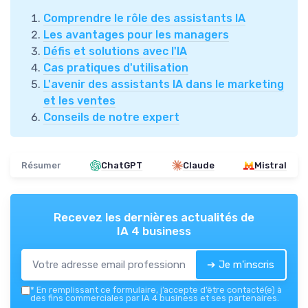
Comprendre le rôle des assistants IA
Les avantages pour les managers
Défis et solutions avec l'IA
Cas pratiques d'utilisation
L'avenir des assistants IA dans le marketing
et les ventes
Conseils de notre expert
Résumer
ChatGPT
Claude
Mistral
Recevez les dernières actualités de
IA 4 business
➔ Je m'inscris
*
En remplissant ce formulaire, j’accepte d’être contacté(e) à
des fins commerciales par IA 4 business et ses partenaires.