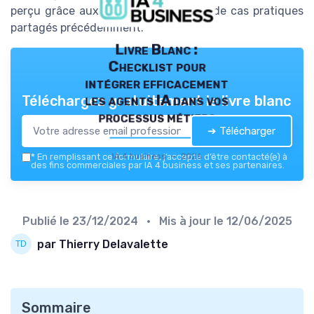
perçu grâce aux différents exemples de cas pratiques
partagés précédemment.
Livre Blanc :
Checklist pour
intégrer efficacement
les agents IA dans vos
Téléchargez gratuitement le livre blanc
processus métiers
➔ Télécharger
IA 4 business — 2026
*
En remplissant ce formulaire, j’accepte d’être contacté(e) à
des fins commerciales par IA 4 business et ses partenaires.
Publié le
23/12/2024
• Mis à jour le
12/06/2025
par Thierry Delavalette
Sommaire