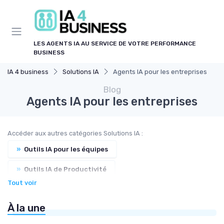
Panneau de gestion des cookies
LES AGENTS IA AU SERVICE DE VOTRE PERFORMANCE
BUSINESS
IA 4 business
Solutions IA
Agents IA pour les entreprises
Blog
Agents IA pour les entreprises
Accéder aux autres catégories Solutions IA :
»
Outils IA pour les équipes
»
Outils IA de Productivité
Tout voir
»
Automatisation IA des process
À la une
»
Collaborations IA humains