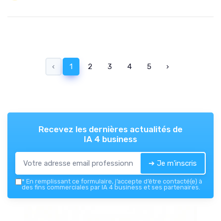
‹
1
2
3
4
5
›
Recevez les dernières actualités de
IA 4 business
➔ Je m'inscris
*
En remplissant ce formulaire, j’accepte d’être contacté(e) à
des fins commerciales par IA 4 business et ses partenaires.