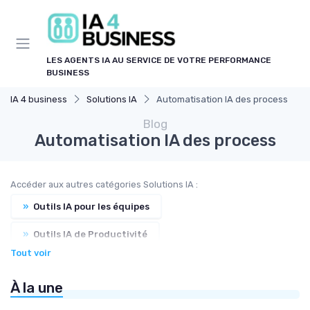
Panneau de gestion des cookies
LES AGENTS IA AU SERVICE DE VOTRE PERFORMANCE
BUSINESS
IA 4 business
Solutions IA
Automatisation IA des process
Blog
Automatisation IA des process
Accéder aux autres catégories Solutions IA :
»
Outils IA pour les équipes
»
Outils IA de Productivité
Tout voir
»
Collaborations IA humains
À la une
»
Contrôle de qualité via l’IA