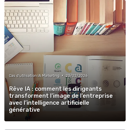
»
Agents IA pour les entreprises
»
Outils IA pour les PME
•
Cas d'utilisation IA Marketing
23/02/2026
Rêve IA : comment les dirigeants
transforment l’image de l’entreprise
avec l’intelligence artificielle
générative