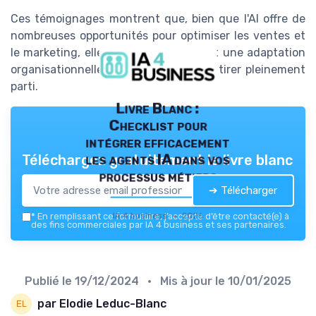
Ces témoignages montrent que, bien que l'AI offre de
nombreuses opportunités pour optimiser les ventes et
le marketing, elle nécessite également une adaptation
organisationnelle et humaine pour en tirer pleinement
parti.
Livre Blanc :
Checklist pour
intégrer efficacement
les agents IA dans vos
Téléchargez gratuitement le livre blanc
processus métiers
➔ Télécharger
IA 4 business — 2026
*
En remplissant ce formulaire, j’accepte d’être contacté(e) à
des fins commerciales par IA 4 business et ses partenaires.
Publié le
19/12/2024
• Mis à jour le
10/01/2025
par Elodie Leduc-Blanc