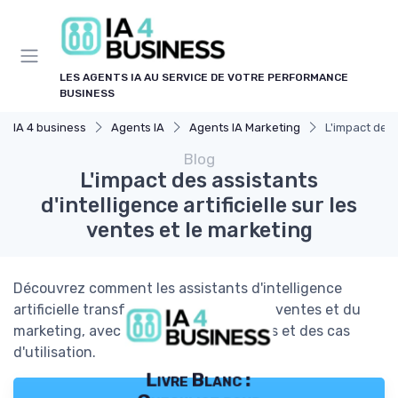
Panneau de gestion des cookies
LES AGENTS IA AU SERVICE DE VOTRE PERFORMANCE
BUSINESS
IA 4 business
Agents IA
Agents IA Marketing
L'impact des a
Blog
L'impact des assistants
d'intelligence artificielle sur les
ventes et le marketing
Découvrez comment les assistants d'intelligence
artificielle transforment le secteur des ventes et du
marketing, avec des exemples concrets et des cas
d'utilisation.
Livre Blanc :