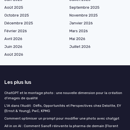
Août 2025
Septembre 2025
Octobre 2025
Novembre 2025
Décembre 2025
Janvier 2026
Février 2026
Mars 2026
Avril 2026
Mai 2026
Juin 2026
Juillet 2026
Août 2026
Les plus lus
ChatGPT et le montage photo : une nouvelle dimension pour la création
d’images de qualité
L'IA dans l'Audit : Défis, Opportunités et Perspectives chez Deloitte, EY
(Ernst & Young), PwC, KPMG
Comment optimiser un prompt pour modifier une photo avec chatgpt
All in on AI : Comment Sanofi réinvente la pharma de demain (Florent