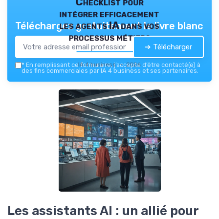
Checklist pour
intégrer efficacement
les agents IA dans vos
Téléchargez gratuitement le livre blanc
processus métiers
➔ Télécharger
IA 4 business — 2026
*
En remplissant ce formulaire, j’accepte d’être contacté(e) à
des fins commerciales par IA 4 business et ses partenaires.
Les assistants AI : un allié pour