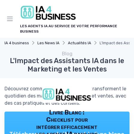
Panneau de gestion des cookies
LES AGENTS IA AU SERVICE DE VOTRE PERFORMANCE
BUSINESS
IA 4 business
Les News IA
Actualités IA
L'Impact des Assis
Blog
L'Impact des Assistants IA dans le
Marketing et les Ventes
Découvrez comment les assistants IA transforment le
quotidien des managers en marketing et ventes, avec
des cas pratiques et des conseils.
Livre Blanc :
Checklist pour
intégrer efficacement
les agents IA dans vos