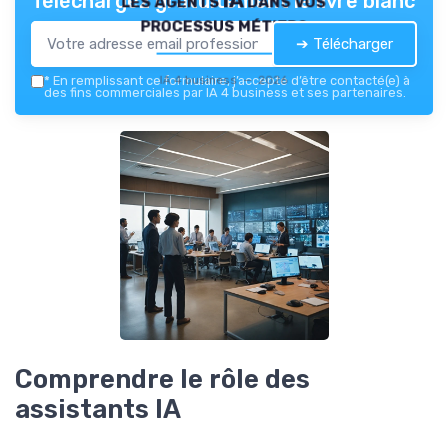
Téléchargez gratuitement le livre blanc
processus métiers
➔ Télécharger
IA 4 business — 2026
*
En remplissant ce formulaire, j’accepte d’être contacté(e) à
des fins commerciales par IA 4 business et ses partenaires.
Comprendre le rôle des
assistants IA