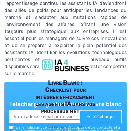
l'apprentissage continu, les assistants IA deviendront
des alliés de poids pour anticiper les tendances du
marché et s'adapter aux mutations rapides de
l'environnement des affaires, offrant une vision
toujours plus stratégique aux entreprises. Il est
essentiel pour les managers de suivre ces innovations
et de se préparer à exploiter le plein potentiel des
assistants IA. Identifier les évolutions technologiques
pertinentes et se former aux nouveaux outils
disponibles sera un atout majeur pour rester compétitif
sur le marché.
Livre Blanc :
Checklist pour
intégrer efficacement
les agents IA dans vos
Téléchargez gratuitement le livre blanc
processus métiers
➔ Télécharger
IA 4 business — 2026
*
En remplissant ce formulaire, j’accepte d’être contacté(e) à
des fins commerciales par IA 4 business et ses partenaires.