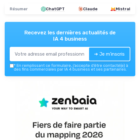
Résumer
ChatGPT
Claude
Mistral
Recevez les dernières actualités de
IA 4 business
➔ Je m'inscris
*
En remplissant ce formulaire, j’accepte d’être contacté(e) à
des fins commerciales par IA 4 business et ses partenaires.