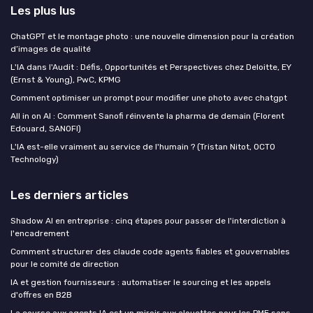
Les plus lus
ChatGPT et le montage photo : une nouvelle dimension pour la création
d’images de qualité
L'IA dans l'Audit : Défis, Opportunités et Perspectives chez Deloitte, EY
(Ernst & Young), PwC, KPMG
Comment optimiser un prompt pour modifier une photo avec chatgpt
All in on AI : Comment Sanofi réinvente la pharma de demain (Florent
Edouard, SANOFI)
L'IA est-elle vraiment au service de l'humain ? (Tristan Nitot, OCTO
Technology)
Les derniers articles
Shadow AI en entreprise : cinq étapes pour passer de l'interdiction à
l'encadrement
Comment structurer des claude code agents fiables et gouvernables
pour le comité de direction
IA et gestion fournisseurs : automatiser le sourcing et les appels
d'offres en B2B