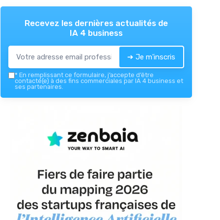
Recevez les dernières actualités de
IA 4 business
➔ Je m'inscris
*
En remplissant ce formulaire, j’accepte d’être
contacté(e) à des fins commerciales par IA 4 business et
ses partenaires.