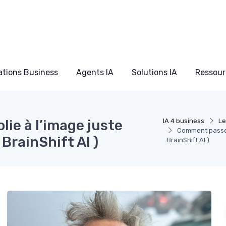
ations Business
Agents IA
Solutions IA
Ressour
lie à l’image juste
IA 4 business
Le
Comment passer 
 BrainShift AI )
BrainShift AI )