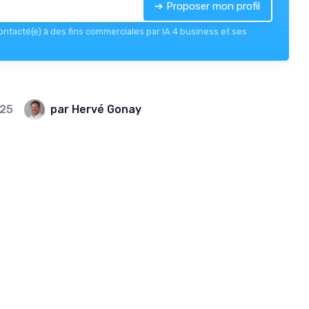
➔ Proposer mon profil
contacté(e) à des fins commerciales par IA 4 business et ses
25
par Hervé Gonay