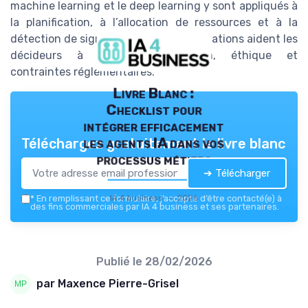
machine learning et le deep learning y sont appliqués à
la planification, à l’allocation de ressources et à la
détection de signaux faibles. Ces formations aident les
décideurs à concilier innovation, éthique et
contraintes réglementaires.
Livre Blanc :
Checklist pour
intégrer efficacement
les agents IA dans vos
Téléchargez gratuitement le livre blanc
processus métiers
➔ Télécharger
IA 4 business — 2026
*
En remplissant ce formulaire, j’accepte d’être contacté(e) à
des fins commerciales par IA 4 business et ses partenaires.
Publié le
28/02/2026
par Maxence Pierre-Grisel