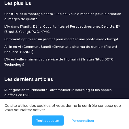
Les plus lus
ChatGPT et le montage photo : une nouvelle dimension pour la création
d’images de qualité
L'IA dans l'Audit : Défis, Opportunités et Perspectives chez Deloitte, EY
(Ernst & Young), PwC, KPMG
Comment optimiser un prompt pour modifier une photo avec chatgpt
All in on AI : Comment Sanofi réinvente la pharma de demain (Florent
Edouard, SANOFI)
L'IA est-elle vraiment au service de l'humain ? (Tristan Nitot, OCTO
Technology)
Les derniers articles
IA et gestion fournisseurs : automatiser le sourcing et les appels
d'offres en B2B
La course aux agents IA est un miroir aux alouettes pour les PME sans
Ce site utilise des cookies et vous donne le contrôle sur ceux que
stratégie de données
vous souhaitez activer
IA et emploi : transformer l’alerte en stratégie pour les dirigeants
Tout accepter
Personnaliser
Développement IA et gouvernance : transformer les outils en levier
stratégique pour les équipes dirigeantes