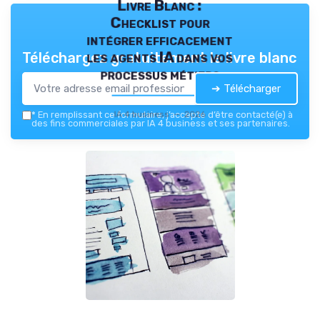
Livre Blanc :
Checklist pour
intégrer efficacement
les agents IA dans vos
Téléchargez gratuitement le livre blanc
processus métiers
➔ Télécharger
IA 4 business — 2026
*
En remplissant ce formulaire, j’accepte d’être contacté(e) à
des fins commerciales par IA 4 business et ses partenaires.