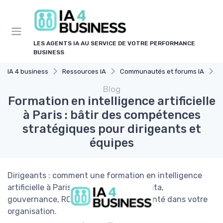
Panneau de gestion des cookies
LES AGENTS IA AU SERVICE DE VOTRE PERFORMANCE
BUSINESS
IA 4 business
Ressources IA
Communautés et forums IA
F
Blog
Formation en intelligence artificielle
à Paris : bâtir des compétences
stratégiques pour dirigeants et
équipes
Dirigeants : comment une formation en intelligence
artificielle à Paris renforce stratégie data,
gouvernance, ROI et leadership augmenté dans votre
organisation.