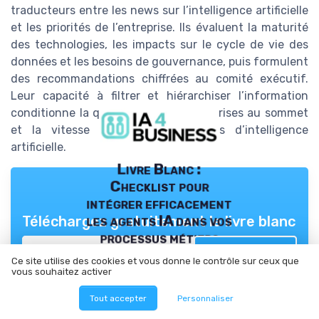
traducteurs entre les news sur l’intelligence artificielle
et les priorités de l’entreprise. Ils évaluent la maturité
des technologies, les impacts sur le cycle de vie des
données et les besoins de gouvernance, puis formulent
des recommandations chiffrées au comité exécutif.
Leur capacité à filtrer et hiérarchiser l’information
conditionne la qualité des décisions prises au sommet
et la vitesse d’adoption des outils d’intelligence
artificielle.
Livre Blanc :
Checklist pour
intégrer efficacement
les agents IA dans vos
Téléchargez gratuitement le livre blanc
processus métiers
➔ Télécharger
Ce site utilise des cookies et vous donne le contrôle sur ceux que
vous souhaitez activer
IA 4 business — 2026
*
En remplissant ce formulaire, j’accepte d’être contacté(e) à
des fins commerciales par IA 4 business et ses partenaires.
Tout accepter
Personnaliser