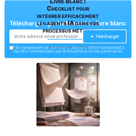
Livre Blanc :
Checklist pour
intégrer efficacement
les agents IA dans vos
Téléchargez gratuitement le livre blanc
processus métiers
➔ Télécharger
IA 4 business — 2026
*
En remplissant ce formulaire, j’accepte d’être contacté(e) à
des fins commerciales par IA 4 business et ses partenaires.