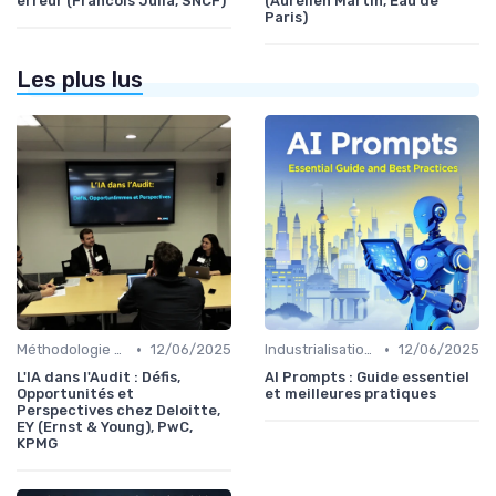
erreur (Francois Julia, SNCF)
(Aurélien Martin, Eau de
Paris)
Les plus lus
•
•
Méthodologie de déploiement IA
12/06/2025
Industrialisation des process par IA
12/06/2025
L'IA dans l'Audit : Défis,
AI Prompts : Guide essentiel
Opportunités et
et meilleures pratiques
Perspectives chez Deloitte,
EY (Ernst & Young), PwC,
KPMG