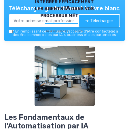
intégrer efficacement
les agents IA dans vos
Téléchargez gratuitement le livre blanc
processus métiers
➔ Télécharger
IA 4 business — 2026
*
En remplissant ce formulaire, j’accepte d’être contacté(e) à
des fins commerciales par IA 4 business et ses partenaires.
Les Fondamentaux de
l'Automatisation par IA