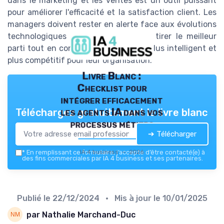
dans le marketing et les ventes est un outil puissant
pour améliorer l'efficacité et la satisfaction client. Les
managers doivent rester en alerte face aux évolutions
technologiques pour continuer à en tirer le meilleur
parti tout en construisant un avenir plus intelligent et
plus compétitif pour leur organisation.
Livre Blanc :
Checklist pour
intégrer efficacement
les agents IA dans vos
Téléchargez gratuitement le livre blanc
processus métiers
➔ Télécharger
IA 4 business — 2026
*
En remplissant ce formulaire, j’accepte d’être contacté(e) à
des fins commerciales par IA 4 business et ses partenaires.
Publié le
22/12/2024
• Mis à jour le
10/01/2025
par Nathalie Marchand-Duc