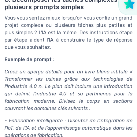
➔ Télécharger
plusieurs prompts simples
IA 4 business — 2026
*
En remplissant ce formulaire, j’accepte d’être
contacté(e) à des fins commerciales par IA 4 business et
Vous vous sentez mieux lorsqu'on vous confie un grand
ses partenaires.
projet complexe ou plusieurs tâches plus petites et
plus simples ? L'IA est la même. Des instructions étape
par étape aident l'IA à construire le type de réponse
que vous souhaitez.
Exemple de prompt :
Créez un aperçu détaillé pour un livre blanc intitulé «
Transformer les usines grâce aux technologies de
l'industrie 4.0 ». Le plan doit inclure une introduction
qui définit l'industrie 4.0 et sa pertinence pour la
fabrication moderne. Divisez le corps en sections
couvrant les domaines clés suivants :
- Fabrication intelligente : Discutez de l'intégration de
l'IoT, de l'IA et de l'apprentissage automatique dans les
opérations de fabrication.