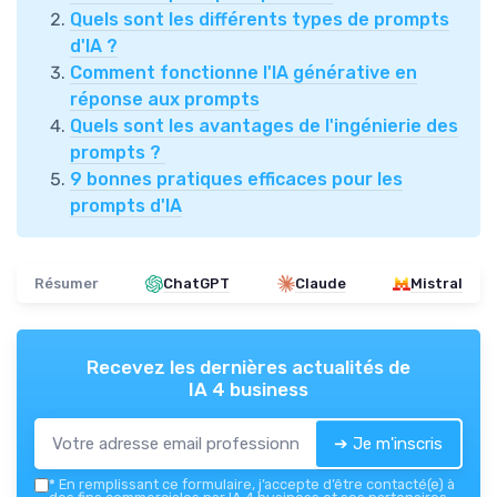
Quels sont les différents types de prompts
d'IA ?
Comment fonctionne l'IA générative en
réponse aux prompts
Quels sont les avantages de l'ingénierie des
prompts ?
9 bonnes pratiques efficaces pour les
prompts d'IA
Résumer
ChatGPT
Claude
Mistral
Recevez les dernières actualités de
IA 4 business
➔ Je m'inscris
*
En remplissant ce formulaire, j’accepte d’être contacté(e) à