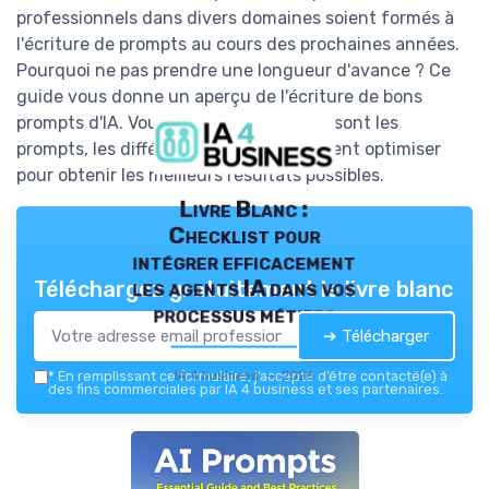
professionnels dans divers domaines soient formés à
l'écriture de prompts au cours des prochaines années.
Pourquoi ne pas prendre une longueur d'avance ? Ce
guide vous donne un aperçu de l'écriture de bons
prompts d'IA. Vous découvrirez ce que sont les
prompts, les différents types, et comment optimiser
pour obtenir les meilleurs résultats possibles.
Livre Blanc :
Checklist pour
intégrer efficacement
les agents IA dans vos
Téléchargez gratuitement le livre blanc
processus métiers
➔ Télécharger
IA 4 business — 2026
*
En remplissant ce formulaire, j’accepte d’être contacté(e) à
des fins commerciales par IA 4 business et ses partenaires.