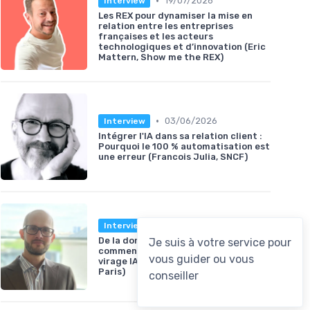
•
19/07/2026
Interview
Les REX pour dynamiser la mise en
relation entre les entreprises
françaises et les acteurs
technologiques et d’innovation (Eric
Mattern, Show me the REX)
•
03/06/2026
Interview
Intégrer l'IA dans sa relation client :
Pourquoi le 100 % automatisation est
une erreur (Francois Julia, SNCF)
•
28/05/2026
Interview
De la donnée aux opérations :
comment Eau de Paris prépare son
virage IA (Aurélien Martin, Eau de
Paris)