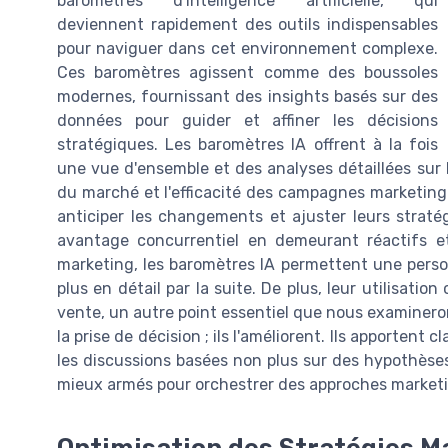
baromètres d'intelligence artificielle, qui
deviennent rapidement des outils indispensables
pour naviguer dans cet environnement complexe.
Ces baromètres agissent comme des boussoles
modernes, fournissant des insights basés sur des
données pour guider et affiner les décisions
stratégiques. Les baromètres IA offrent à la fois
une vue d'ensemble et des analyses détaillées su
du marché et l'efficacité des campagnes marketing
anticiper les changements et ajuster leurs straté
avantage concurrentiel en demeurant réactifs et
marketing, les baromètres IA permettent une perso
plus en détail par la suite. De plus, leur utilisati
vente, un autre point essentiel que nous examineron
la prise de décision ; ils l'améliorent. Ils apportent 
les discussions basées non plus sur des hypothèses,
mieux armés pour orchestrer des approches marketin
Optimisation des Stratégies Ma