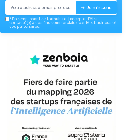
➔ Je m'inscris
*
En remplissant ce formulaire, j’accepte d’être
contacté(e) à des fins commerciales par IA 4 business et
ses partenaires.