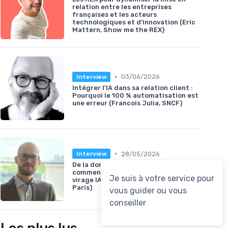
relation entre les entreprises
françaises et les acteurs
technologiques et d’innovation (Eric
Mattern, Show me the REX)
•
03/06/2026
Interview
Intégrer l'IA dans sa relation client :
Pourquoi le 100 % automatisation est
une erreur (Francois Julia, SNCF)
•
28/05/2026
Interview
De la donnée aux opérations :
comment Eau de Paris prépare son
virage IA (Aurélien Martin, Eau de
Paris)