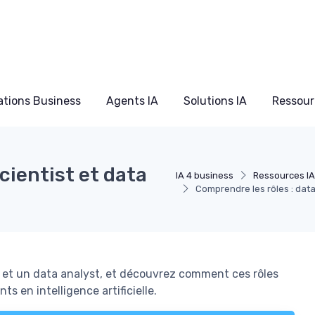
ations Business
Agents IA
Solutions IA
Ressour
cientist et data
IA 4 business
Ressources IA
Comprendre les rôles : data
st et un data analyst, et découvrez comment ces rôles
s en intelligence artificielle.