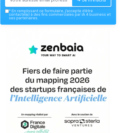
*
En remplissant ce formulaire, j’accepte d’être
contacté(e) à des fins commerciales par IA 4 business et
ses partenaires.