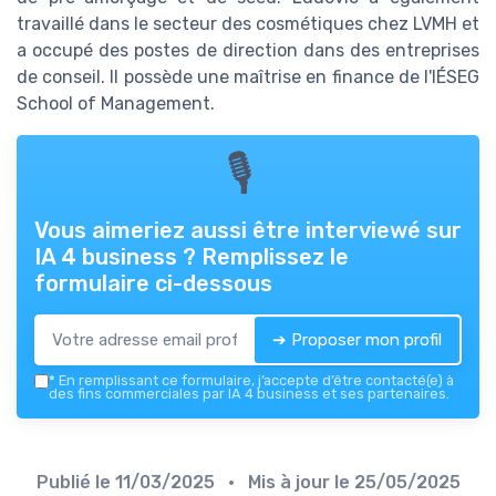
travaillé dans le secteur des cosmétiques chez LVMH et
a occupé des postes de direction dans des entreprises
de conseil. Il possède une maîtrise en finance de l'IÉSEG
School of Management.
🎙
Vous aimeriez aussi être interviewé sur
IA 4 business
? Remplissez le
formulaire ci-dessous
➔ Proposer mon profil
*
En remplissant ce formulaire, j’accepte d’être contacté(e) à
des fins commerciales par IA 4 business et ses partenaires.
Publié le
11/03/2025
• Mis à jour le
25/05/2025