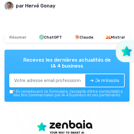
par Hervé Gonay
Résumer
ChatGPT
Claude
Mistral
Recevez les dernières actualités de
IA 4 business
➔ Je m'inscris
*
En remplissant ce formulaire, j’accepte d’être contacté(e) à
des fins commerciales par IA 4 business et ses partenaires.