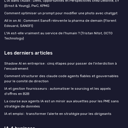
L'IA dans l'Audit : Défis, Opportunités et Perspectives chez Deloitte, EY
(Ernst & Young), PwC, KPMG
Comment optimiser un prompt pour modifier une photo avec chatgpt
All in on AI : Comment Sanofi réinvente la pharma de demain (Florent
Edouard, SANOFI)
L'IA est-elle vraiment au service de l'humain ? (Tristan Nitot, OCTO
Technology)
Les derniers articles
Shadow AI en entreprise : cinq étapes pour passer de l'interdiction à
l'encadrement
Comment structurer des claude code agents fiables et gouvernables
pour le comité de direction
IA et gestion fournisseurs : automatiser le sourcing et les appels
d'offres en B2B
La course aux agents IA est un miroir aux alouettes pour les PME sans
stratégie de données
IA et emploi : transformer l’alerte en stratégie pour les dirigeants