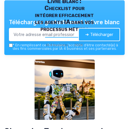
Livre Blanc :
Checklist pour
intégrer efficacement
les agents IA dans vos
Téléchargez gratuitement le livre blanc
processus métiers
➔ Télécharger
IA 4 business — 2026
*
En remplissant ce formulaire, j’accepte d’être contacté(e) à
des fins commerciales par IA 4 business et ses partenaires.