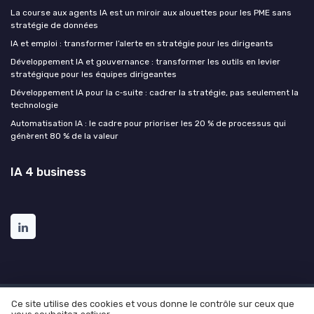
La course aux agents IA est un miroir aux alouettes pour les PME sans
stratégie de données
IA et emploi : transformer l’alerte en stratégie pour les dirigeants
Développement IA et gouvernance : transformer les outils en levier
stratégique pour les équipes dirigeantes
Développement IA pour la c‑suite : cadrer la stratégie, pas seulement la
technologie
Automatisation IA : le cadre pour prioriser les 20 % de processus qui
génèrent 80 % de la valeur
IA 4 business
Ce site utilise des cookies et vous donne le contrôle sur ceux que
Mentions légales
Politique de confidentialité
Grande