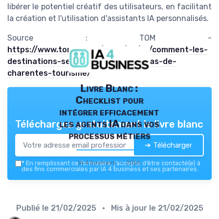
libérer le potentiel créatif des utilisateurs, en facilitant
la création et l'utilisation d'assistants IA personnalisés.
Source : TOM -
https://www.tom.travel/2025/02/19/comment-les-
destinations-semparent-de-lia-le-cas-de-
charentes-tourisme/
Livre Blanc :
Checklist pour
intégrer efficacement
les agents IA dans vos
Téléchargez gratuitement le livre blanc
processus métiers
➔ Télécharger
IA 4 business — 2026
*
En remplissant ce formulaire, j’accepte d’être contacté(e) à
des fins commerciales par IA 4 business et ses partenaires.
Publié le
21/02/2025
• Mis à jour le
21/02/2025