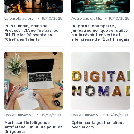
•
•
La parole au presta
15/10/2025
Autre cas d'utilisation
10/10/2025
Plus Humain, Moins de
IA "garde-champêtre",
Process : L'IA ne Tue pas les
jumeau numérique : enquête
RH, Elle les Réinvente en
sur la révolution verte et
"Chef des Talents"
silencieuse de l'État français
•
•
Cas d'utilisation IA Business
02/10/2025
Cas d'utilisation IA relation client
05/09/2025
Maîtriser l'Intelligence
Optimiser la gestion client
Artificielle : Un Guide pour les
avec m crm
Dirigeants