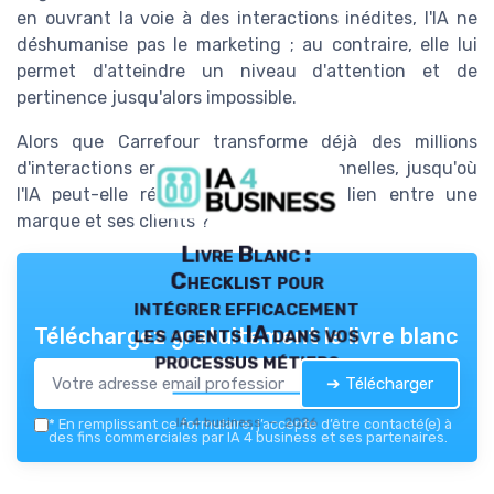
en ouvrant la voie à des interactions inédites, l'IA ne
déshumanise pas le marketing ; au contraire, elle lui
permet d'atteindre un niveau d'attention et de
pertinence jusqu'alors impossible.
Alors que Carrefour transforme déjà des millions
d'interactions en conversations personnelles, jusqu'où
l'IA peut-elle réellement redéfinir le lien entre une
marque et ses clients ?
Livre Blanc :
Checklist pour
intégrer efficacement
les agents IA dans vos
Téléchargez gratuitement le livre blanc
processus métiers
➔ Télécharger
IA 4 business — 2026
*
En remplissant ce formulaire, j’accepte d’être contacté(e) à
des fins commerciales par IA 4 business et ses partenaires.