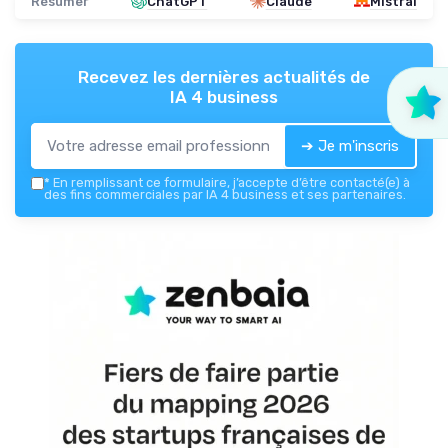
Résumer
ChatGPT
Claude
Mistral
Recevez les dernières actualités de
IA 4 business
➔ Je m'inscris
*
En remplissant ce formulaire, j’accepte d’être contacté(e) à
des fins commerciales par IA 4 business et ses partenaires.