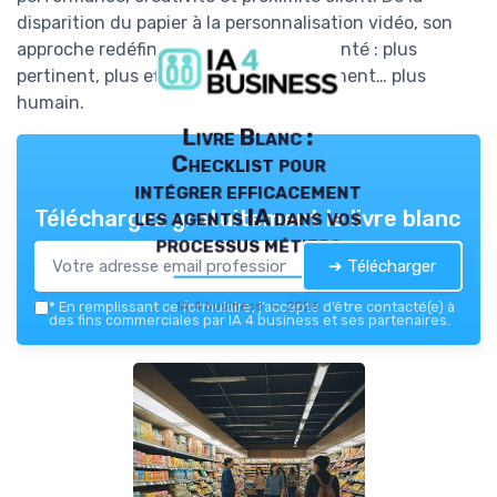
disparition du papier à la personnalisation vidéo, son
approche redéfinit le marketing augmenté : plus
pertinent, plus efficace, et paradoxalement… plus
humain.
Livre Blanc :
Checklist pour
intégrer efficacement
les agents IA dans vos
Téléchargez gratuitement le livre blanc
processus métiers
➔ Télécharger
IA 4 business — 2026
*
En remplissant ce formulaire, j’accepte d’être contacté(e) à
des fins commerciales par IA 4 business et ses partenaires.