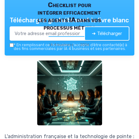
Checklist pour
intégrer efficacement
les agents IA dans vos
Téléchargez gratuitement le livre blanc
processus métiers
➔ Télécharger
IA 4 business — 2026
*
En remplissant ce formulaire, j’accepte d’être contacté(e) à
des fins commerciales par IA 4 business et ses partenaires.
L'administration française et la technologie de pointe :