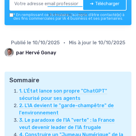
➔ Télécharger
IA 4 business — 2026
*
En remplissant ce formulaire, j’accepte d’être contacté(e) à
des fins commerciales par IA 4 business et ses partenaires.
Publié le
10/10/2025
• Mis à jour le
10/10/2025
par Hervé Gonay
Sommaire
1. L'État lance son propre "ChatGPT"
sécurisé pour ses agents
2. L'IA devient le "garde-champêtre" de
l'environnement
3. Le paradoxe de l'IA "verte" : la France
veut devenir leader de l'IA frugale
4. Construire un "Jumeau Numérique" de la