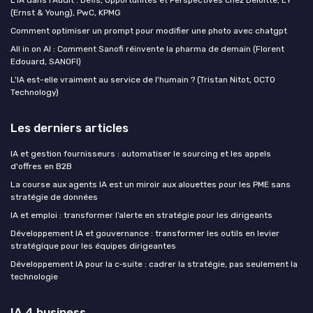
L'IA dans l'Audit : Défis, Opportunités et Perspectives chez Deloitte, EY
(Ernst & Young), PwC, KPMG
Comment optimiser un prompt pour modifier une photo avec chatgpt
All in on AI : Comment Sanofi réinvente la pharma de demain (Florent
Edouard, SANOFI)
L'IA est-elle vraiment au service de l'humain ? (Tristan Nitot, OCTO
Technology)
Les derniers articles
IA et gestion fournisseurs : automatiser le sourcing et les appels
d'offres en B2B
La course aux agents IA est un miroir aux alouettes pour les PME sans
stratégie de données
IA et emploi : transformer l’alerte en stratégie pour les dirigeants
Développement IA et gouvernance : transformer les outils en levier
stratégique pour les équipes dirigeantes
Développement IA pour la c‑suite : cadrer la stratégie, pas seulement la
technologie
IA 4 business