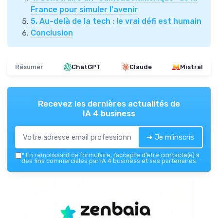
France pour simuler l'avenir
5. Au-delà de la tech : le vrai défi est humain
Conclusion
Résumer
ChatGPT
Claude
Mistral
Recevez les dernières actualités de
IA 4 business
➔ Je m'inscris
*
En remplissant ce formulaire, j’accepte d’être contacté(e) à
des fins commerciales par IA 4 business et ses partenaires.