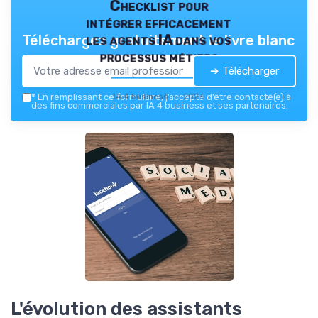
Checklist pour
intégrer efficacement
les agents IA dans vos
Téléchargez gratuitement le livre blanc
processus métiers
➔ Télécharger
IA 4 business — 2026
*
En remplissant ce formulaire, j’accepte d’être contacté(e) à
des fins commerciales par IA 4 business et ses partenaires.
L'évolution des assistants