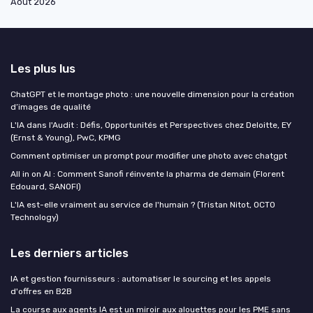
Août 2026
Les plus lus
ChatGPT et le montage photo : une nouvelle dimension pour la création
d’images de qualité
L'IA dans l'Audit : Défis, Opportunités et Perspectives chez Deloitte, EY
(Ernst & Young), PwC, KPMG
Comment optimiser un prompt pour modifier une photo avec chatgpt
All in on AI : Comment Sanofi réinvente la pharma de demain (Florent
Edouard, SANOFI)
L'IA est-elle vraiment au service de l'humain ? (Tristan Nitot, OCTO
Technology)
Les derniers articles
IA et gestion fournisseurs : automatiser le sourcing et les appels
d'offres en B2B
La course aux agents IA est un miroir aux alouettes pour les PME sans