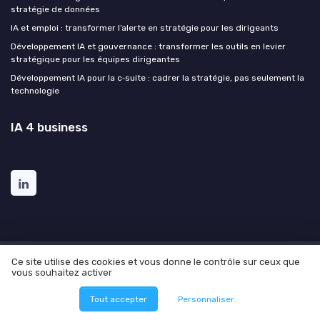
stratégie de données
IA et emploi : transformer l’alerte en stratégie pour les dirigeants
Développement IA et gouvernance : transformer les outils en levier
stratégique pour les équipes dirigeantes
Développement IA pour la c‑suite : cadrer la stratégie, pas seulement la
technologie
IA 4 business
Ce site utilise des cookies et vous donne le contrôle sur ceux que
Mentions légales
Politique de confidentialité
Grande
vous souhaitez activer
enquête sur l'utilisation de l'AI dans l'entreprise
© IA 4 business 2026
Tout accepter
Personnaliser