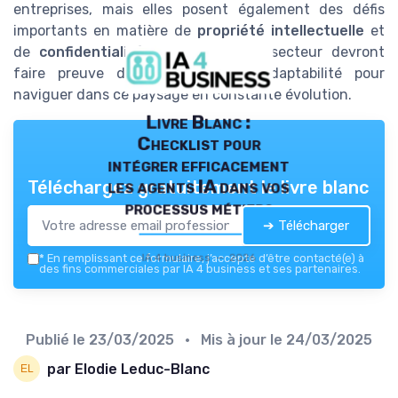
entreprises, mais elles posent également des défis
importants en matière de
propriété intellectuelle
et
de
confidentialité
. Les leaders du secteur devront
faire preuve de créativité et d'adaptabilité pour
naviguer dans ce paysage en constante évolution.
Livre Blanc :
Checklist pour
intégrer efficacement
les agents IA dans vos
Téléchargez gratuitement le livre blanc
processus métiers
➔ Télécharger
IA 4 business — 2026
*
En remplissant ce formulaire, j’accepte d’être contacté(e) à
des fins commerciales par IA 4 business et ses partenaires.
Publié le
23/03/2025
• Mis à jour le
24/03/2025
par Elodie Leduc-Blanc