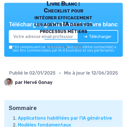
Livre Blanc :
Checklist pour
intégrer efficacement
les agents IA dans vos
Téléchargez gratuitement le livre blanc
processus métiers
➔ Télécharger
IA 4 business — 2026
*
En remplissant ce formulaire, j’accepte d’être contacté(e) à
des fins commerciales par IA 4 business et ses partenaires.
Publié le
02/01/2025
• Mis à jour le
12/06/2025
par Hervé Gonay
Sommaire
Applications habilitées par l'IA générative
Modèles fondamentaux