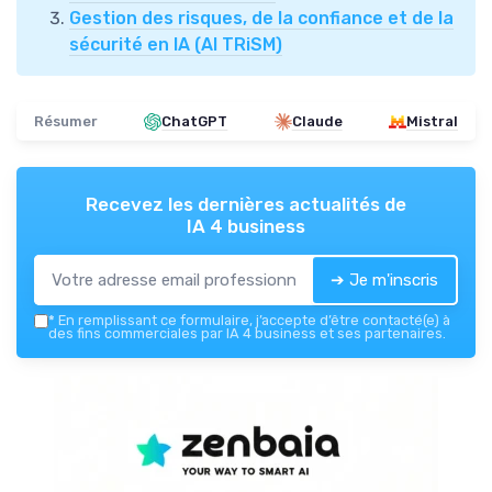
Gestion des risques, de la confiance et de la
sécurité en IA (AI TRiSM)
Résumer
ChatGPT
Claude
Mistral
Recevez les dernières actualités de
IA 4 business
➔ Je m'inscris
*
En remplissant ce formulaire, j’accepte d’être contacté(e) à
des fins commerciales par IA 4 business et ses partenaires.