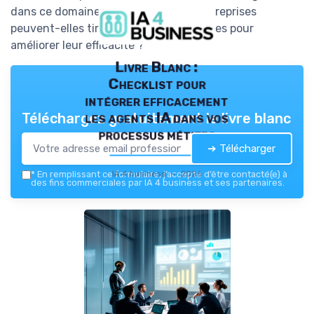
dans ce domaine ? Et comment les entreprises
peuvent-elles tirer parti de ces avancées pour
améliorer leur efficacité ?
Livre Blanc :
Checklist pour
intégrer efficacement
les agents IA dans vos
Téléchargez gratuitement le livre blanc
processus métiers
➔ Télécharger
IA 4 business — 2026
*
En remplissant ce formulaire, j’accepte d’être contacté(e) à
des fins commerciales par IA 4 business et ses partenaires.