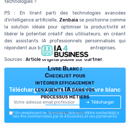
technologies ?
PS : En tirant parti des technologies avancées
d'intelligence artificielle,
Zenbaia
se positionne comme
la solution idéale pour optimiser la productivité et
libérer le potentiel créatif des utilisateurs, en créant
des assistants IA professionnels personnalisés qui
répondent aux besoins spécifiques des entreprises.
Sources :
Article original publié sur Gartner
.
Livre Blanc :
Checklist pour
intégrer efficacement
les agents IA dans vos
Téléchargez gratuitement le livre blanc
processus métiers
➔ Télécharger
IA 4 business — 2026
*
En remplissant ce formulaire, j’accepte d’être contacté(e) à
des fins commerciales par IA 4 business et ses partenaires.