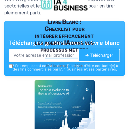
sectorielles et les stratégies à adopter pour en tirer
pleinement parti.
Livre Blanc :
Checklist pour
intégrer efficacement
les agents IA dans vos
Téléchargez gratuitement le livre blanc
processus métiers
➔ Télécharger
IA 4 business — 2026
*
En remplissant ce formulaire, j’accepte d’être contacté(e) à
des fins commerciales par IA 4 business et ses partenaires.