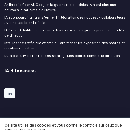
Anthropic, OpenAI, Google : la guerre des modèles IA n'est plus une
course à la taille mais à l'utilité
IA et onboarding : transformer l'intégration des nouveaux collaborateurs
avec un assistant dédié
IA forte, IA faible : comprendre les enjeux stratégiques pour les comités
de direction
Intelligence artificielle et emploi : arbitrer entre exposition des postes et
création de valeur
IA faible et IA forte : repères stratégiques pour le comité de direction
IA 4 business
Ce site utilise des cookies et vous donne le contrôle sur ceux que
Mentions légales
Politique de confidentialité
Grande
vous souhaitez activer