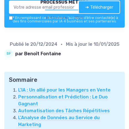
processus métiers
➔ Télécharger
IA 4 business — 2026
*
En remplissant ce formulaire, j’accepte d’être contacté(e) à
des fins commerciales par IA 4 business et ses partenaires.
Publié le
20/12/2024
• Mis à jour le
10/01/2025
par Benoît Fontaine
Sommaire
L'IA : Un allié pour les Managers en Vente
Personnalisation et Prédiction : Le Duo
Gagnant
Automatisation des Tâches Répétitives
L'Analyse de Données au Service du
Marketing