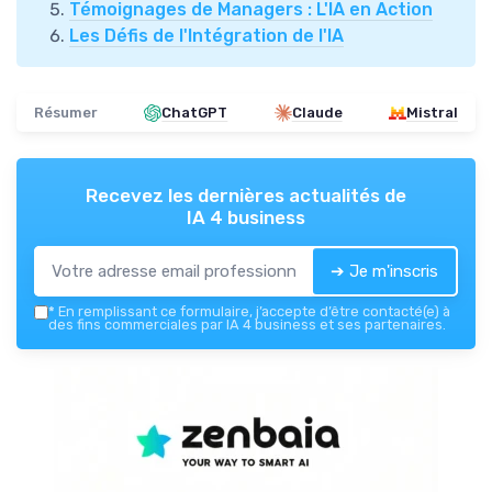
Témoignages de Managers : L'IA en Action
Les Défis de l'Intégration de l'IA
Résumer
ChatGPT
Claude
Mistral
Recevez les dernières actualités de
IA 4 business
➔ Je m'inscris
*
En remplissant ce formulaire, j’accepte d’être contacté(e) à
des fins commerciales par IA 4 business et ses partenaires.