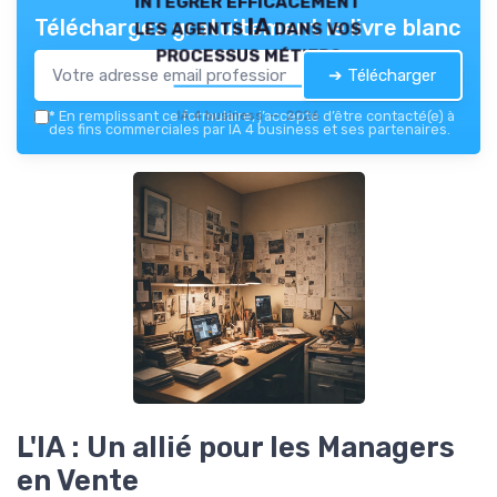
les agents IA dans vos
Téléchargez gratuitement le livre blanc
processus métiers
➔ Télécharger
IA 4 business — 2026
*
En remplissant ce formulaire, j’accepte d’être contacté(e) à
des fins commerciales par IA 4 business et ses partenaires.
L'IA : Un allié pour les Managers
en Vente