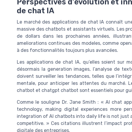
Perspectives d’évolution et in
de chat IA
Le marché des applications de chat IA connaît une 
massive des chatbots et assistants virtuels. Les pr
de dollars dans les prochaines années, illustra
ameliorations continues des modeles, comme openai 
à des fonctionnalités toujours plus avancées.
Les applications de chat IA, qu’elles soient sur m
désormais la generation images, l’analyse de texte
doivent surveiller les tendances, telles que l’intég
mentale, pour anticiper les attentes du marché. Les
chatbot et chatgpt chatbot sont essentiels pour gui
Comme le souligne Dr. Jane Smith : « AI chat appl
technology, making digital experiences more pe
integration of AI chatbots into daily life is not just
competitive. » Ces citations illustrent l’impact pr
digitale des entreprises.