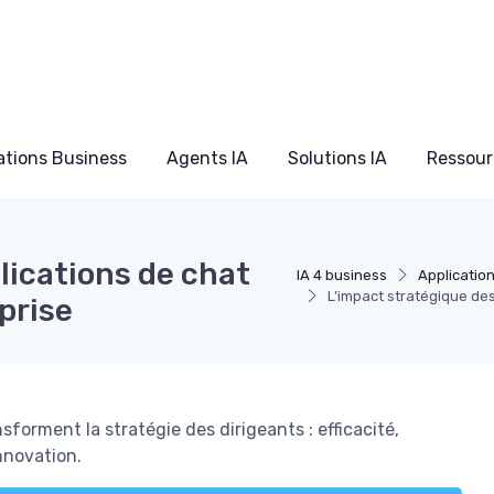
ations Business
Agents IA
Solutions IA
Ressour
lications de chat
IA 4 business
Applicatio
L’impact stratégique des
eprise
forment la stratégie des dirigeants : efficacité,
innovation.