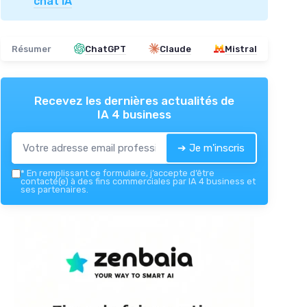
chat IA
Résumer
ChatGPT
Claude
Mistral
Recevez les dernières actualités de
IA 4 business
➔ Je m'inscris
*
En remplissant ce formulaire, j’accepte d’être
contacté(e) à des fins commerciales par IA 4 business et
ses partenaires.