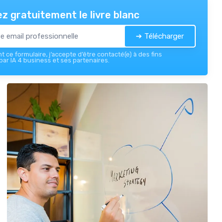
z gratuitement le livre blanc
➔ Télécharger
 ce formulaire, j’accepte d’être contacté(e) à des fins
ar IA 4 business et ses partenaires.