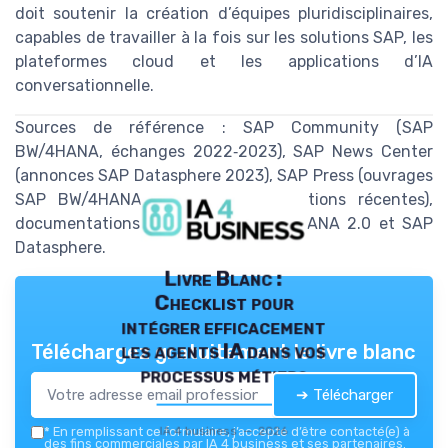
doit soutenir la création d’équipes pluridisciplinaires,
capables de travailler à la fois sur les solutions SAP, les
plateformes cloud et les applications d’IA
conversationnelle.
Sources de référence : SAP Community (SAP
BW/4HANA, échanges 2022‑2023), SAP News Center
(annonces SAP Datasphere 2023), SAP Press (ouvrages
SAP BW/4HANA et SAP HANA, éditions récentes),
documentations produits SAP BW/4HANA 2.0 et SAP
Datasphere.
Livre Blanc :
Checklist pour
intégrer efficacement
les agents IA dans vos
Téléchargez gratuitement le livre blanc
processus métiers
➔ Télécharger
IA 4 business — 2026
*
En remplissant ce formulaire, j’accepte d’être contacté(e) à
des fins commerciales par IA 4 business et ses partenaires.