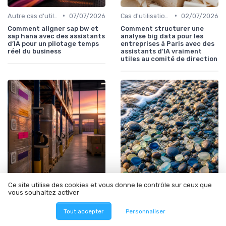
•
•
Autre cas d'utilisation
07/07/2026
Cas d'utilisation IA Business
02/07/2026
Comment aligner sap bw et
Comment structurer une
sap hana avec des assistants
analyse big data pour les
d’IA pour un pilotage temps
entreprises à Paris avec des
réel du business
assistants d’IA vraiment
utiles au comité de direction
•
•
Ce site utilise des cookies et vous donne le contrôle sur ceux que
IA et Automatisation des processus
06/08/2026
Cas d'utilisation IA Business
28/07/2026
vous souhaitez activer
IA et gestion fournisseurs :
IA et recrutement : bâtir un
automatiser le sourcing et
processus de sélection
Tout accepter
Personnaliser
les appels d'offres en B2B
augmenté sans biais
discriminatoires