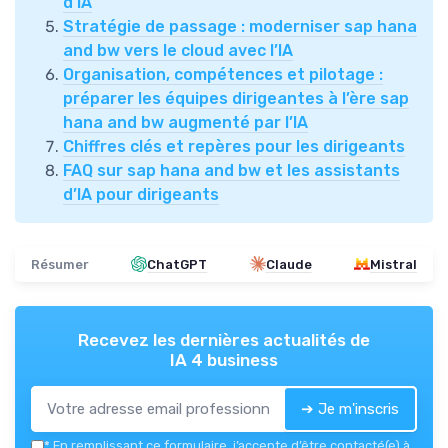
d’IA
Stratégie de passage : moderniser sap hana
and bw vers le cloud avec l’IA
Organisation, compétences et pilotage :
préparer les équipes dirigeantes à l’ère sap
hana and bw augmenté par l’IA
Chiffres clés et repères pour les dirigeants
FAQ sur sap hana and bw et les assistants
d’IA pour dirigeants
Résumer
ChatGPT
Claude
Mistral
Recevez les dernières actualités de
IA 4 business
➔ Je m'inscris
*
En remplissant ce formulaire, j’accepte d’être contacté(e) à