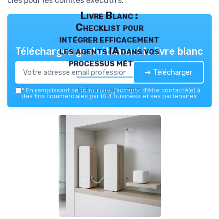
clés pour les comités exécutifs.
Livre Blanc :
Checklist pour
intégrer efficacement
les agents IA dans vos
Téléchargez gratuitement le livre blanc
processus métiers
➔ Télécharger
IA 4 business — 2026
*
En remplissant ce formulaire, j’accepte d’être contacté(e) à
des fins commerciales par IA 4 business et ses partenaires.