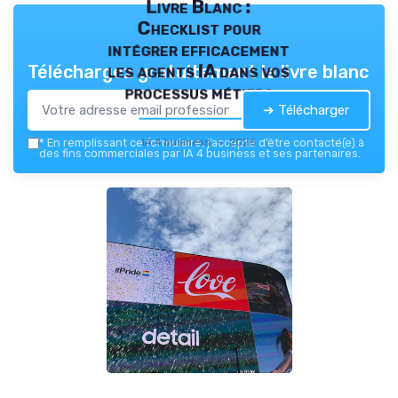
Livre Blanc :
Checklist pour
intégrer efficacement
les agents IA dans vos
Téléchargez gratuitement le livre blanc
processus métiers
➔ Télécharger
IA 4 business — 2026
*
En remplissant ce formulaire, j’accepte d’être contacté(e) à
des fins commerciales par IA 4 business et ses partenaires.