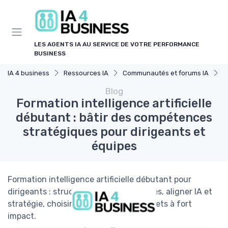
Panneau de gestion des cookies
LES AGENTS IA AU SERVICE DE VOTRE PERFORMANCE
BUSINESS
IA 4 business
Ressources IA
Communautés et forums IA
F
Blog
Formation intelligence artificielle
débutant : bâtir des compétences
stratégiques pour dirigeants et
équipes
Formation intelligence artificielle débutant pour
dirigeants : structurer vos compétences, aligner IA et
stratégie, choisir les bons outils et projets à fort
impact.