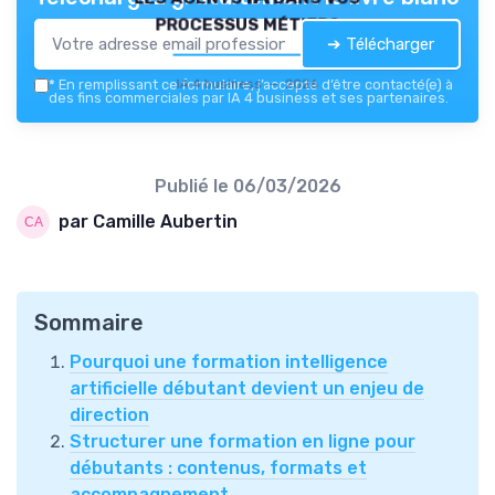
processus métiers
➔ Télécharger
IA 4 business — 2026
*
En remplissant ce formulaire, j’accepte d’être contacté(e) à
des fins commerciales par IA 4 business et ses partenaires.
Publié le
06/03/2026
par Camille Aubertin
Sommaire
Pourquoi une formation intelligence
artificielle débutant devient un enjeu de
direction
Structurer une formation en ligne pour
débutants : contenus, formats et
accompagnement