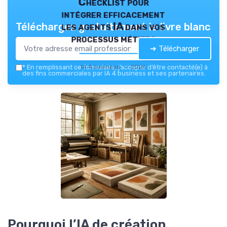
Checklist pour
intégrer efficacement
les agents IA dans vos
Téléchargez gratuitement le livre blanc
processus métiers
➔ Télécharger
IA 4 business — 2026
*
En remplissant ce formulaire, j’accepte d’être contacté(e) à
des fins commerciales par IA 4 business et ses partenaires.
Pourquoi l’IA de création