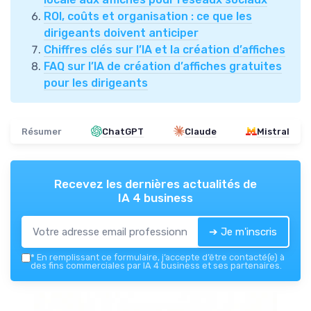
ROI, coûts et organisation : ce que les
dirigeants doivent anticiper
Chiffres clés sur l’IA et la création d’affiches
FAQ sur l’IA de création d’affiches gratuites
pour les dirigeants
Résumer
ChatGPT
Claude
Mistral
Recevez les dernières actualités de
IA 4 business
➔ Je m'inscris
*
En remplissant ce formulaire, j’accepte d’être contacté(e) à
des fins commerciales par IA 4 business et ses partenaires.