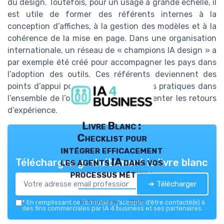
du design. Toutefois, pour un usage à grande échelle, il
est utile de former des référents internes à la
conception d’affiches, à la gestion des modèles et à la
cohérence de la mise en page. Dans une organisation
internationale, un réseau de « champions IA design » a
par exemple été créé pour accompagner les pays dans
l’adoption des outils. Ces référents deviennent des
points d’appui pour diffuser les bonnes pratiques dans
l’ensemble de l’organisation et documenter les retours
d’expérience.
Livre Blanc :
Checklist pour
intégrer efficacement
les agents IA dans vos
Téléchargez gratuitement le livre blanc
processus métiers
➔ Télécharger
IA 4 business — 2026
*
En remplissant ce formulaire, j’accepte d’être contacté(e) à
des fins commerciales par IA 4 business et ses partenaires.