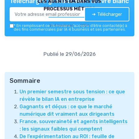
les agents IA dans vos
Téléchargez gratuitement le livre blanc
processus métiers
➔ Télécharger
IA 4 business — 2026
*
En remplissant ce formulaire, j’accepte d’être contacté(e) à
des fins commerciales par IA 4 business et ses partenaires.
Publié le
29/06/2026
Sommaire
Un premier semestre sous tension : ce que
révèle le bilan IA en entreprise
Gagnants et déçus : ce que le marché
numérique dit vraiment aux dirigeants
France, souveraineté et agents intelligents
: les signaux faibles qui comptent
De l’expérimentation au ROI : feuille de