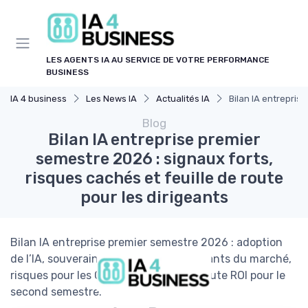
Panneau de gestion des cookies
LES AGENTS IA AU SERVICE DE VOTRE PERFORMANCE
BUSINESS
IA 4 business
Les News IA
Actualités IA
Bilan IA entrepris
Blog
Bilan IA entreprise premier
semestre 2026 : signaux forts,
risques cachés et feuille de route
pour les dirigeants
Bilan IA entreprise premier semestre 2026 : adoption
de l’IA, souveraineté numérique, gagnants du marché,
risques pour les C-level et feuille de route ROI pour le
second semestre.