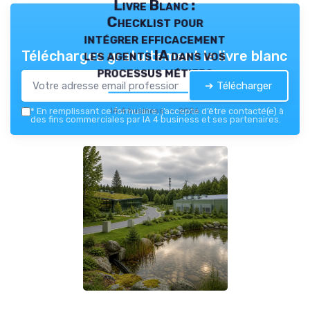
Livre Blanc :
Checklist pour
intégrer efficacement
les agents IA dans vos
Téléchargez gratuitement le livre blanc
processus métiers
➔ Télécharger
IA 4 business — 2026
*
En remplissant ce formulaire, j’accepte d’être contacté(e) à
des fins commerciales par IA 4 business et ses partenaires.