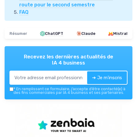
route pour le second semestre
FAQ
Résumer
ChatGPT
Claude
Mistral
Recevez les dernières actualités de
IA 4 business
➔ Je m'inscris
*
En remplissant ce formulaire, j’accepte d’être contacté(e) à
des fins commerciales par IA 4 business et ses partenaires.