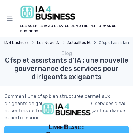
Panneau de gestion des cookies
LES AGENTS IA AU SERVICE DE VOTRE PERFORMANCE
BUSINESS
IA 4 business
Les News IA
Actualités IA
Cfsp et assistants
Blog
Cfsp et assistants d’IA : une nouvelle
gouvernance des services pour
dirigeants exigeants
Comment une cfsp bien structurée permet aux
dirigeants de gouverner assistants d’IA, services d’eau
et centres de formation tout en renforçant confiance
et performance.
Livre Blanc :