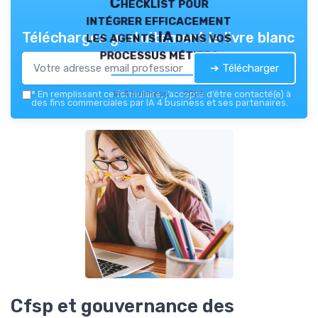
Checklist pour
intégrer efficacement
les agents IA dans vos
Téléchargez gratuitement le livre blanc
processus métiers
➔ Télécharger
IA 4 business — 2026
*
En remplissant ce formulaire, j’accepte d’être contacté(e) à
des fins commerciales par IA 4 business et ses partenaires.
Cfsp et gouvernance des