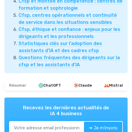
Cfsp et montée en compétence : centres de
formation et sophrologie
Cfsp, centres opérationnels et continuité
de service dans les situations sensibles
Cfsp, éthique et confiance : enjeux pour les
dirigeants et les professionnels
Statistiques clés sur l’adoption des
assistants d’IA et des cadres cfsp
Questions fréquentes des dirigeants sur la
cfsp et les assistants d’IA
Résumer
ChatGPT
Claude
Mistral
Recevez les dernières actualités de
IA 4 business
➔ Je m'inscris