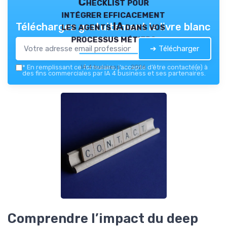
Checklist pour
intégrer efficacement
les agents IA dans vos
Téléchargez gratuitement le livre blanc
processus métiers
➔ Télécharger
IA 4 business — 2026
*
En remplissant ce formulaire, j’accepte d’être contacté(e) à
des fins commerciales par IA 4 business et ses partenaires.
Comprendre l’impact du deep