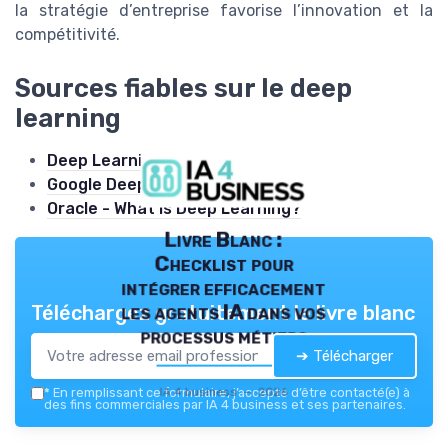
la stratégie d’entreprise favorise l’innovation et la
compétitivité.
Sources fiables sur le deep
learning
Deep Learning - Wikipedia
Google DeepMind - Wikipedia
Oracle - What is Deep Learning?
Livre Blanc :
Checklist pour
intégrer efficacement
les agents IA dans vos
Téléchargez gratuitement le livre blanc
processus métiers
➔ Télécharger
IA 4 business — 2026
*
En remplissant ce formulaire, j’accepte d’être contacté(e) à
des fins commerciales par IA 4 business et ses partenaires.