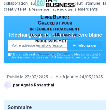
collaboration au sein des équipes peut stimuler la
créativité et la résilience face aux défis émergents.
Livre Blanc :
Checklist pour
intégrer efficacement
les agents IA dans vos
Téléchargez gratuitement le livre blanc
processus métiers
➔ Télécharger
IA 4 business — 2026
*
En remplissant ce formulaire, j’accepte d’être contacté(e) à
des fins commerciales par IA 4 business et ses partenaires.
Publié le
23/03/2025
• Mis à jour le
24/03/2025
par Agnès Rosenthal
Sommaire