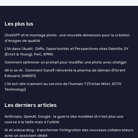
Les plus lus
ChatGPT et le montage photo : une nouvelle dimension pour la création
d’images de qualité
L'IA dans l'Audit : Défis, Opportunités et Perspectives chez Deloitte, EY
(Ernst & Young), PwC, KPMG
Comment optimiser un prompt pour modifier une photo avec chatgpt
All in on AI : Comment Sanofi réinvente la pharma de demain (Florent
Edouard, SANOFI)
L'IA est-elle vraiment au service de l'humain ? (Tristan Nitot, OCTO
Technology)
Les derniers articles
Anthropic, OpenAI, Google : la guerre des modèles IA n'est plus une
course à la taille mais à l'utilité
IA et onboarding : transformer l'intégration des nouveaux collaborateurs
avec un assistant dédié