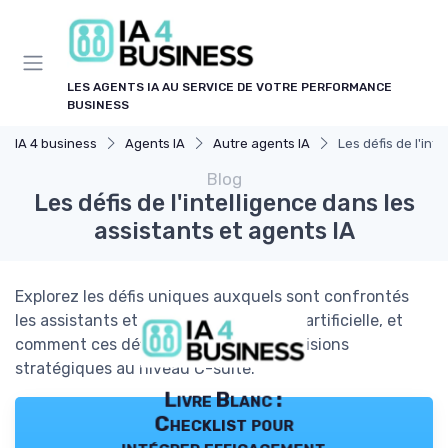
Panneau de gestion des cookies
LES AGENTS IA AU SERVICE DE VOTRE PERFORMANCE
BUSINESS
IA 4 business
Agents IA
Autre agents IA
Les défis de l'int
Blog
Les défis de l'intelligence dans les
assistants et agents IA
Explorez les défis uniques auxquels sont confrontés
les assistants et agents d'intelligence artificielle, et
comment ces défis influencent les décisions
stratégiques au niveau C-suite.
Livre Blanc :
Checklist pour
intégrer efficacement