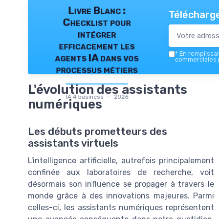
Livre Blanc :
Télécharge
Checklist pour
intégrer
efficacement les
*
En remplissant
agents IA dans vos
commerciales p
processus métiers
L'évolution des assistants
IA 4 business — 2026
numériques
Les débuts prometteurs des
assistants virtuels
L'intelligence artificielle, autrefois principalement
confinée aux laboratoires de recherche, voit
désormais son influence se propager à travers le
monde grâce à des innovations majeures. Parmi
celles-ci, les assistants numériques représentent