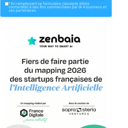
*
En remplissant ce formulaire, j’accepte d’être
contacté(e) à des fins commerciales par IA 4 business et
ses partenaires.