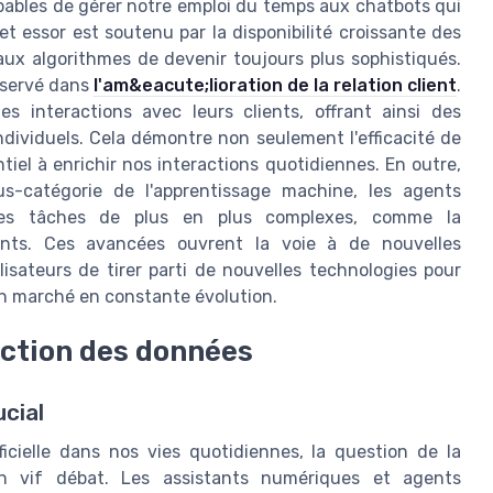
pables de gérer notre emploi du temps aux chatbots qui
Cet essor est soutenu par la disponibilité croissante des
ux algorithmes de devenir toujours plus sophistiqués.
bservé dans
l'am&eacute;lioration de la relation client
.
les interactions avec leurs clients, offrant ainsi des
ndividuels. Cela démontre non seulement l'efficacité de
iel à enrichir nos interactions quotidiennes. En outre,
us-catégorie de l'apprentissage machine, les agents
r des tâches de plus en plus complexes, comme la
ents. Ces avancées ouvrent la voie à de nouvelles
lisateurs de tirer parti de nouvelles technologies pour
 un marché en constante évolution.
ection des données
cial
ificielle dans nos vies quotidiennes, la question de la
un vif débat. Les assistants numériques et agents