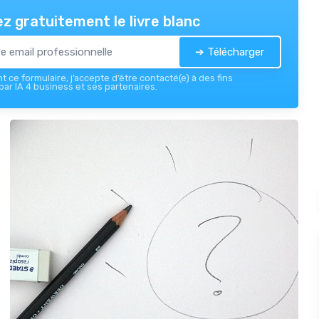
z gratuitement le livre blanc
➔ Télécharger
 ce formulaire, j’accepte d’être contacté(e) à des fins
ar IA 4 business et ses partenaires.