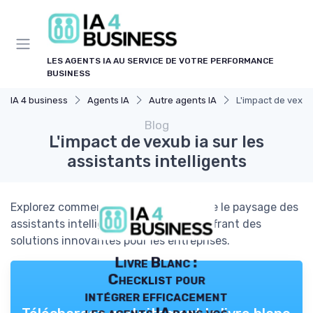
Panneau de gestion des cookies
LES AGENTS IA AU SERVICE DE VOTRE PERFORMANCE
BUSINESS
IA 4 business
Agents IA
Autre agents IA
L'impact de vexub 
Blog
L'impact de vexub ia sur les
assistants intelligents
Explorez comment vexub ia transforme le paysage des
assistants intelligents et agents, en offrant des
solutions innovantes pour les entreprises.
Livre Blanc :
Checklist pour
intégrer efficacement
les agents IA dans vos