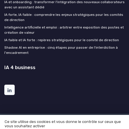
IA et onboarding : transformer l'intégration des nouveaux collaborateurs
avec un assistant dédié
IA forte, IA faible : comprendre les enjeux stratégiques pour les comités
de direction
Intelligence artificielle et emploi : arbitrer entre exposition des postes et
création de valeur
IA faible et IA forte : repères stratégiques pour le comité de direction
Shadow AI en entreprise : cinq étapes pour passer de l'interdiction à
l'encadrement
IA 4 business
Ce site utilise des cookies et vous donne le contrôle sur ceux que
Mentions légales
Politique de confidentialité
Grande
vous souhaitez activer
enquête sur l'utilisation de l'AI dans l'entreprise