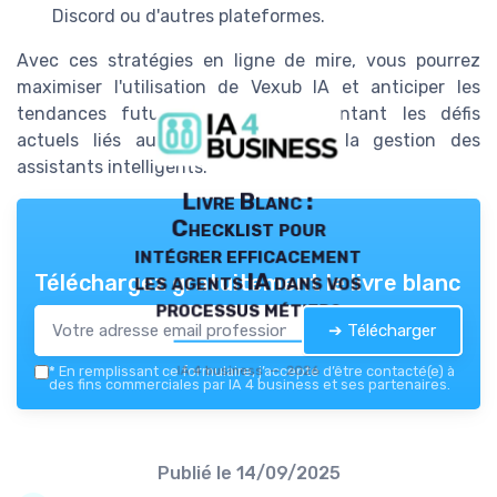
Discord ou d'autres plateformes.
Avec ces stratégies en ligne de mire, vous pourrez
maximiser l'utilisation de Vexub IA et anticiper les
tendances futures tout en surmontant les défis
actuels liés au déploiement et à la gestion des
assistants intelligents.
Livre Blanc :
Checklist pour
intégrer efficacement
les agents IA dans vos
Téléchargez gratuitement le livre blanc
processus métiers
➔ Télécharger
IA 4 business — 2026
*
En remplissant ce formulaire, j’accepte d’être contacté(e) à
des fins commerciales par IA 4 business et ses partenaires.
Publié le
14/09/2025