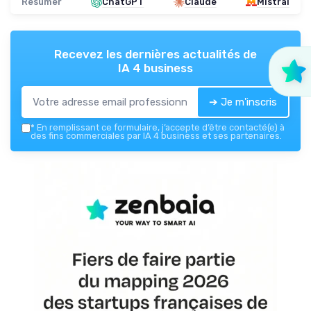
Résumer
ChatGPT
Claude
Mistral
Recevez les dernières actualités de
IA 4 business
➔ Je m'inscris
*
En remplissant ce formulaire, j’accepte d’être contacté(e) à
des fins commerciales par IA 4 business et ses partenaires.