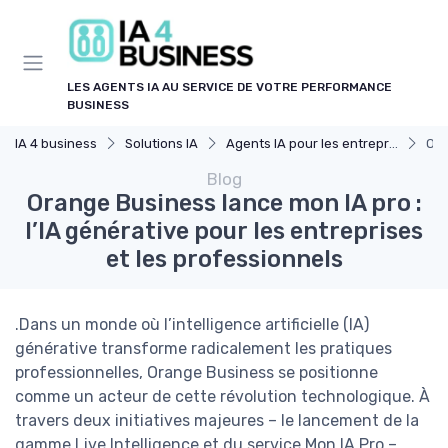
Panneau de gestion des cookies
LES AGENTS IA AU SERVICE DE VOTRE PERFORMANCE
BUSINESS
IA 4 business
Solutions IA
Agents IA pour les entreprises
Ora
Blog
Orange Business lance mon IA pro :
l’IA générative pour les entreprises
et les professionnels
.Dans un monde où l’intelligence artificielle (IA)
générative transforme radicalement les pratiques
professionnelles, Orange Business se positionne
comme un acteur de cette révolution technologique. À
travers deux initiatives majeures – le lancement de la
gamme Live Intelligence et du service Mon IA Pro –