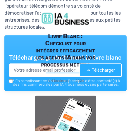
l’opérateur télécom démontre sa volonté de
démocratiser l’accès à l’IA générative pour toutes les
entreprises, des grandes multinationales aux petites
structures locales.
Livre Blanc :
Checklist pour
intégrer efficacement
les agents IA dans vos
Téléchargez gratuitement le livre blanc
processus métiers
➔ Télécharger
IA 4 business — 2026
*
En remplissant ce formulaire, j’accepte d’être contacté(e) à
des fins commerciales par IA 4 business et ses partenaires.