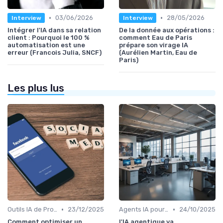
•
•
03/06/2026
28/05/2026
Interview
Interview
Intégrer l'IA dans sa relation
De la donnée aux opérations :
client : Pourquoi le 100 %
comment Eau de Paris
automatisation est une
prépare son virage IA
erreur (Francois Julia, SNCF)
(Aurélien Martin, Eau de
Paris)
Les plus lus
•
•
Outils IA de Productivité
23/12/2025
Agents IA pour les entreprises
24/10/2025
Comment optimiser un
l'IA agentique va