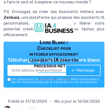
à faire le saut et à explorer ce nouveau monde ?
P.S. Envisagez de créer des Assistants métiers avec
Zenbaia
, une plateforme qui propose des assistants IA
personnalisés, vous permettant de libérer votre
potentiel créatif tout en gérant vos tâches plus
efficacement.
Livre Blanc :
Checklist pour
intégrer efficacement
les agents IA dans vos
Téléchargez gratuitement le livre blanc
processus métiers
➔ Télécharger
IA 4 business — 2026
*
En remplissant ce formulaire, j’accepte d’être contacté(e) à
des fins commerciales par IA 4 business et ses partenaires.
Publié le
31/12/2024
• Mis à jour le
12/06/2025