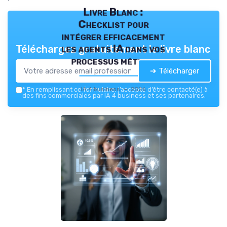
Livre Blanc :
Checklist pour
intégrer efficacement
les agents IA dans vos
Téléchargez gratuitement le livre blanc
processus métiers
➔ Télécharger
IA 4 business — 2026
*
En remplissant ce formulaire, j’accepte d’être contacté(e) à
des fins commerciales par IA 4 business et ses partenaires.