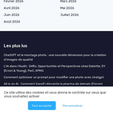
Février 2026
Mars 2026
Avril 2026
Mai 2026
Juin 2026
Juillet 2026
Août 2026
Les plus lus
ChatGPT et le montage photo : une nouvelle dimension pour la création
d’images de qualité
L'IA dans l'Audit : Défis, Opportunités et Perspectives chez Deloitte, EY
(Ernst & Young), PwC, KPMG
Comment optimiser un prompt pour modifier une photo avec chatgpt
All in on AI : Comment Sanofi réinvente la pharma de demain (Florent
Edouard, SANOFI)
Ce site utilise des cookies et vous donne le contrôle sur ceux que
L'IA est-elle vraiment au service de l'humain ? (Tristan Nitot, OCTO
vous souhaitez activer
Technology)
Tout accepter
Personnaliser
Les derniers articles