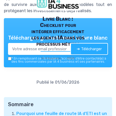
de survivre aux changements de modèles tout en
protégeant les investissements déjà réalisés.
Livre Blanc :
Checklist pour
intégrer efficacement
les agents IA dans vos
Téléchargez gratuitement le livre blanc
processus métiers
➔ Télécharger
IA 4 business — 2026
*
En remplissant ce formulaire, j’accepte d’être contacté(e) à
des fins commerciales par IA 4 business et ses partenaires.
Publié le
01/06/2026
Sommaire
Pourquoi une feuille de route IA d’ETI est un