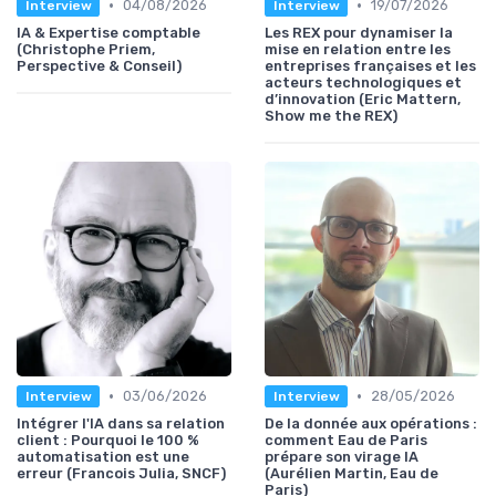
•
•
04/08/2026
19/07/2026
Interview
Interview
IA & Expertise comptable
Les REX pour dynamiser la
(Christophe Priem,
mise en relation entre les
Perspective & Conseil)
entreprises françaises et les
acteurs technologiques et
d’innovation (Eric Mattern,
Show me the REX)
•
•
03/06/2026
28/05/2026
Interview
Interview
Intégrer l'IA dans sa relation
De la donnée aux opérations :
client : Pourquoi le 100 %
comment Eau de Paris
automatisation est une
prépare son virage IA
erreur (Francois Julia, SNCF)
(Aurélien Martin, Eau de
Paris)