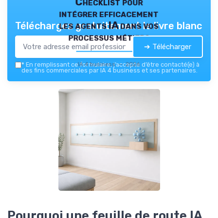
Checklist pour
intégrer efficacement
les agents IA dans vos
Téléchargez gratuitement le livre blanc
processus métiers
➔ Télécharger
IA 4 business — 2026
*
En remplissant ce formulaire, j’accepte d’être contacté(e) à
des fins commerciales par IA 4 business et ses partenaires.
Pourquoi une feuille de route IA