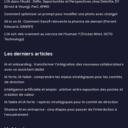
L'IA dans l'Audit : Défis, Opportunités et Perspectives chez Deloitte, EY
(Ernst & Young), PwC, KPMG
Comment optimiser un prompt pour modifier une photo avec chatgpt
All in on AI : Comment Sanofi réinvente la pharma de demain (Florent
Edouard, SANOFI)
L'IA est-elle vraiment au service de l'humain ? (Tristan Nitot, OCTO
Technology)
Les derniers articles
IA et onboarding : transformer l'intégration des nouveaux collaborateurs
avec un assistant dédié
IA forte, IA faible : comprendre les enjeux stratégiques pour les comités
de direction
Intelligence artificielle et emploi : arbitrer entre exposition des postes et
création de valeur
IA faible et IA forte : repères stratégiques pour le comité de direction
Shadow AI en entreprise : cinq étapes pour passer de l'interdiction à
l'encadrement