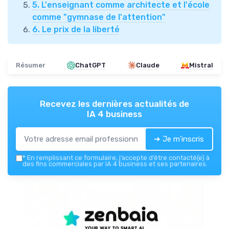
5. L'enseignant comme architecte et l'école
comme "gymnase de l'attention"
6. Le prix de la liberté
Résumer
ChatGPT
Claude
Mistral
Recevez les dernières actualités de
IA 4 business
➔ Je m'inscris
*
En remplissant ce formulaire, j’accepte d’être contacté(e) à
des fins commerciales par IA 4 business et ses partenaires.