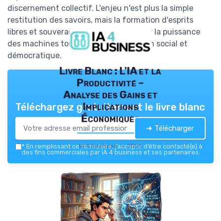
discernement collectif. L'enjeu n'est plus la simple
restitution des savoirs, mais la formation d'esprits
libres et souverains capables d'intégrer la puissance
des machines tout en préservant le lien social et
démocratique.
Livre Blanc : L'IA et la
Productivité –
Analyse des Gains et
Implications
Téléchargez gratuitement le livre blanc
Économiques
➔ Télécharger
IA 4 business — 2026
*
En remplissant ce formulaire, j’accepte d’être contacté(e) à
des fins commerciales par IA 4 business et ses partenaires.