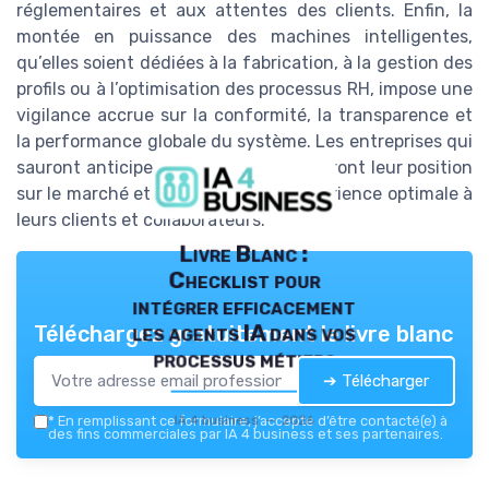
réglementaires et aux attentes des clients. Enfin, la
montée en puissance des machines intelligentes,
qu’elles soient dédiées à la fabrication, à la gestion des
profils ou à l’optimisation des processus RH, impose une
vigilance accrue sur la conformité, la transparence et
la performance globale du système. Les entreprises qui
sauront anticiper ces enjeux renforceront leur position
sur le marché et garantiront une expérience optimale à
leurs clients et collaborateurs.
Livre Blanc :
Checklist pour
intégrer efficacement
les agents IA dans vos
Téléchargez gratuitement le livre blanc
processus métiers
➔ Télécharger
IA 4 business — 2026
*
En remplissant ce formulaire, j’accepte d’être contacté(e) à
des fins commerciales par IA 4 business et ses partenaires.