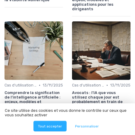
applications pour les
dirigeants
•
•
Cas d'utilisation IA Business
13/11/2025
Cas d'utilisation IA relation client
13/11/2025
Comprendre la signification
Avocats : l'IA que vous
de l’intelligence artificielle :
utilisez chaque jour est
enjeux, modèles et
probablement en train de
applications pour les
violer votre secret
Ce site utilise des cookies et vous donne le contrôle sur ceux que
dirigeants
professionnel
vous souhaitez activer
Tout accepter
Personnaliser