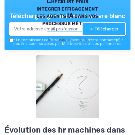
Checklist pour
intégrer efficacement
les agents IA dans vos
Téléchargez gratuitement le livre blanc
processus métiers
➔ Télécharger
IA 4 business — 2026
*
En remplissant ce formulaire, j’accepte d’être contacté(e) à
des fins commerciales par IA 4 business et ses partenaires.
Évolution des hr machines dans