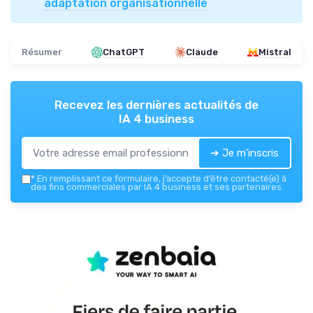
adaptation organisationnelle
Résumer
ChatGPT
Claude
Mistral
Recevez les dernières actualités de
IA 4 business
➔ Je m'inscris
*
En remplissant ce formulaire, j’accepte d’être contacté(e) à
des fins commerciales par IA 4 business et ses partenaires.