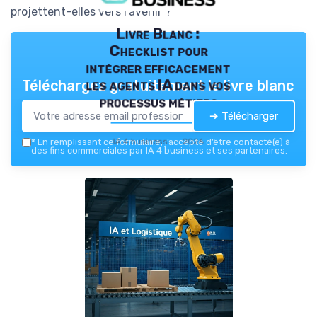
projettent-elles vers l'avenir ?
Livre Blanc :
Checklist pour
intégrer efficacement
les agents IA dans vos
Téléchargez gratuitement le livre blanc
processus métiers
➔ Télécharger
IA 4 business — 2026
*
En remplissant ce formulaire, j’accepte d’être contacté(e) à
des fins commerciales par IA 4 business et ses partenaires.