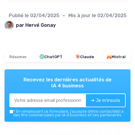
Publié le
02/04/2025
• Mis à jour le
02/04/2025
par Hervé Gonay
Résumer
ChatGPT
Claude
Mistral
Recevez les dernières actualités de
IA 4 business
➔ Je m'inscris
*
En remplissant ce formulaire, j’accepte d’être contacté(e) à
des fins commerciales par IA 4 business et ses partenaires.