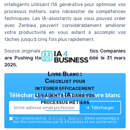
intelligents utilisant l'IA générative pour optimiser vos
processus métiers, sans nécessiter de compétences
techniques. Les IA-assistants que vous pouvez créer
avec Zenbaia peuvent considérablement améliorer
votre productivité en vous aidant à accomplir vos
tâches jusqu'à cinq fois plus rapidement.
Source originale :
Katie Scott, "Logistics Companies
are Pushing Hard on AI Uptake", publié le 31 mars
2025.
Livre Blanc :
Checklist pour
intégrer efficacement
les agents IA dans vos
Téléchargez gratuitement le livre blanc
processus métiers
➔ Télécharger
IA 4 business — 2026
*
En remplissant ce formulaire, j’accepte d’être contacté(e) à
des fins commerciales par IA 4 business et ses partenaires.