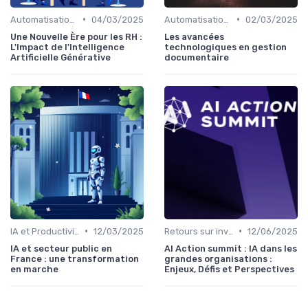
•
•
Automatisation des tâches par IA
04/03/2025
Automatisation des tâches par IA
02/03/2025
Une Nouvelle Ère pour les RH :
Les avancées
L'Impact de l'Intelligence
technologiques en gestion
Artificielle Générative
documentaire
•
•
IA et Productivité
12/03/2025
Retours sur investissement de l'IA
12/06/2025
IA et secteur public en
AI Action summit : IA dans les
France : une transformation
grandes organisations :
en marche
Enjeux, Défis et Perspectives