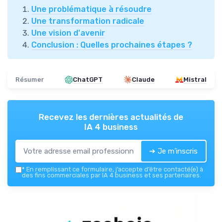
Une problématique à résoudre
Une transformation radicale
Une vision d'avenir
Conclusion : Quelles prochaines étapes ?
Résumer
ChatGPT
Claude
Mistral
Recevez les dernières actualités de
IA 4 business
➔ Je m'inscris
*
En remplissant ce formulaire, j’accepte d’être contacté(e) à
des fins commerciales par IA 4 business et ses partenaires.