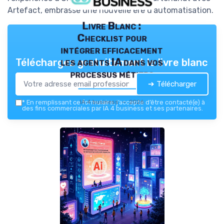
Artefact, embrasse une nouvelle ère d'automatisation.
Livre Blanc :
Checklist pour
intégrer efficacement
les agents IA dans vos
Téléchargez gratuitement le livre blanc
processus métiers
➔ Télécharger
IA 4 business — 2026
*
En remplissant ce formulaire, j’accepte d’être contacté(e) à
des fins commerciales par IA 4 business et ses partenaires.