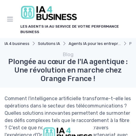
Panneau de gestion des cookies
LES AGENTS IA AU SERVICE DE VOTRE PERFORMANCE
BUSINESS
IA 4 business
Solutions IA
Agents IA pour les entreprises
Plo
Blog
Plongée au cœur de l'IA agentique :
Une révolution en marche chez
Orange France !
Comment l'intelligence artificielle transforme-t-elle les
opérations dans le secteur des télécommunications ?
Quelles solutions innovantes permettent de surmonter
des défis complexes tels que le raccordement à la fibre
? C'est ce que nous allons découvrir à travers
l'expérience d'Orange France, qui, en partenariat avec