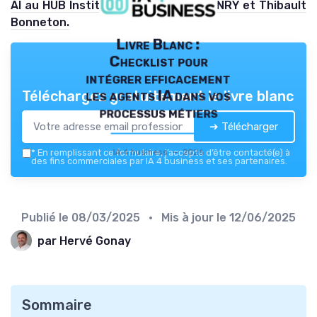
AI au HUB Institute, avec Fabrice HENRY et Thibault
Bonneton.
Livre Blanc :
Checklist pour
intégrer efficacement
les agents IA dans vos
Téléchargez gratuitement le livre blanc
processus métiers
➔ Télécharger
IA 4 business — 2026
*
En remplissant ce formulaire, j’accepte d’être contacté(e) à
des fins commerciales par IA 4 business et ses partenaires.
Publié le
08/03/2025
• Mis à jour le
12/06/2025
par Hervé Gonay
Sommaire