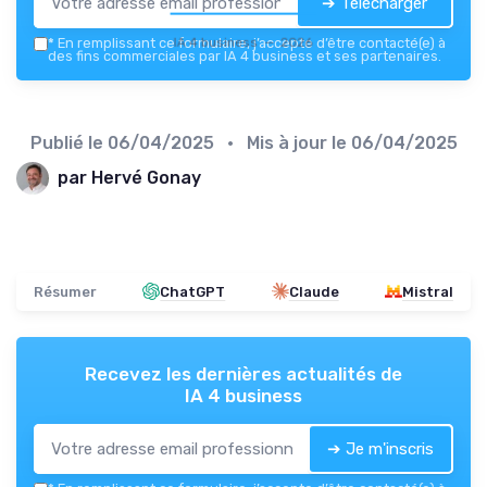
➔ Télécharger
IA 4 business — 2026
*
En remplissant ce formulaire, j’accepte d’être contacté(e) à
des fins commerciales par IA 4 business et ses partenaires.
Publié le
06/04/2025
• Mis à jour le
06/04/2025
par Hervé Gonay
Résumer
ChatGPT
Claude
Mistral
Recevez les dernières actualités de
IA 4 business
➔ Je m'inscris