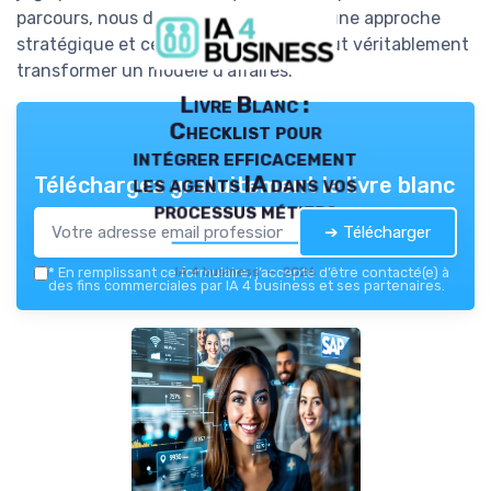
parcours, nous découvrons comment une approche
stratégique et centrée sur le client peut véritablement
transformer un modèle d'affaires.
Livre Blanc :
Checklist pour
intégrer efficacement
les agents IA dans vos
Téléchargez gratuitement le livre blanc
processus métiers
➔ Télécharger
IA 4 business — 2026
*
En remplissant ce formulaire, j’accepte d’être contacté(e) à
des fins commerciales par IA 4 business et ses partenaires.