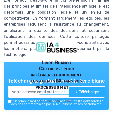
L’AI literacy, c’est-à-dire la compréhension minimale
des principes et limites de l’intelligence artificielle, est
désormais une obligation légale et un enjeu de
compétitivité. En formant largement les équipes, les
entreprises réduisent la résistance au changement,
améliorent la qualité des décisions et sécurisent
l’utilisation des données. Cette culture partagée
permet aussi aux projets IA d’être co-construits avec
les métiers, plutôt que conçus uniquement par la
technologie.
Livre Blanc :
Checklist pour
intégrer efficacement
les agents IA dans vos
Téléchargez gratuitement le livre blanc
processus métiers
➔ Télécharger
IA 4 business — 2026
*
En remplissant ce formulaire, j’accepte d’être contacté(e) à
des fins commerciales par IA 4 business et ses partenaires.