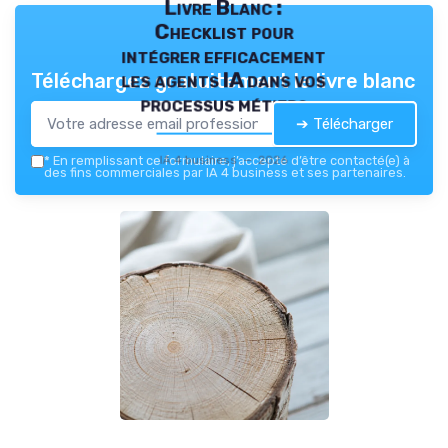
Livre Blanc :
Checklist pour
intégrer efficacement
les agents IA dans vos
Téléchargez gratuitement le livre blanc
processus métiers
➔ Télécharger
IA 4 business — 2026
*
En remplissant ce formulaire, j’accepte d’être contacté(e) à
des fins commerciales par IA 4 business et ses partenaires.