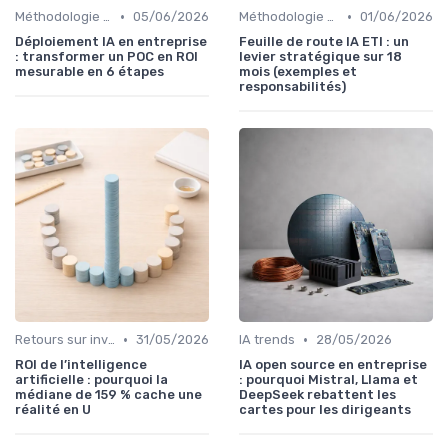
•
•
Méthodologie de déploiement IA
05/06/2026
Méthodologie de déploiement IA
01/06/2026
Déploiement IA en entreprise
Feuille de route IA ETI : un
: transformer un POC en ROI
levier stratégique sur 18
mesurable en 6 étapes
mois (exemples et
responsabilités)
•
•
Retours sur investissement de l'IA
31/05/2026
IA trends
28/05/2026
ROI de l’intelligence
IA open source en entreprise
artificielle : pourquoi la
: pourquoi Mistral, Llama et
médiane de 159 % cache une
DeepSeek rebattent les
réalité en U
cartes pour les dirigeants