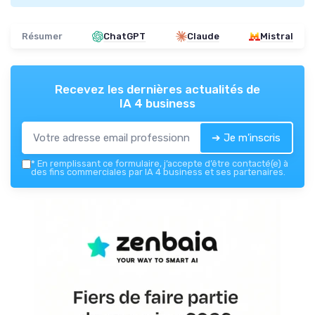
Résumer
ChatGPT
Claude
Mistral
Recevez les dernières actualités de
IA 4 business
➔ Je m'inscris
*
En remplissant ce formulaire, j’accepte d’être contacté(e) à
des fins commerciales par IA 4 business et ses partenaires.