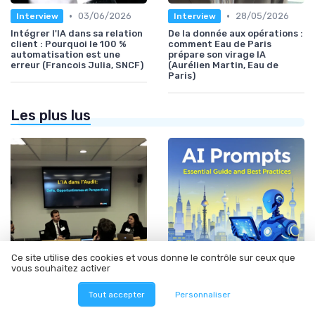
•
•
03/06/2026
28/05/2026
Interview
Interview
Intégrer l'IA dans sa relation
De la donnée aux opérations :
client : Pourquoi le 100 %
comment Eau de Paris
automatisation est une
prépare son virage IA
erreur (Francois Julia, SNCF)
(Aurélien Martin, Eau de
Paris)
Les plus lus
Ce site utilise des cookies et vous donne le contrôle sur ceux que
vous souhaitez activer
•
•
Méthodologie de déploiement IA
12/06/2025
Industrialisation des process par IA
12/06/2025
Tout accepter
Personnaliser
L'IA dans l'Audit : Défis,
AI Prompts : Guide essentiel
Opportunités et
et meilleures pratiques