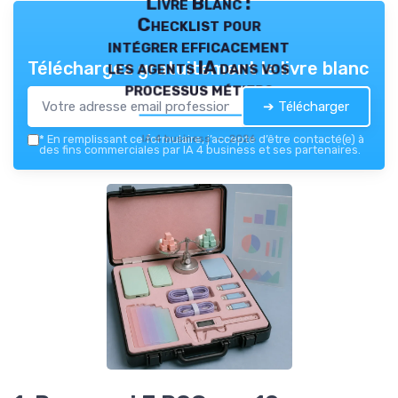
Livre Blanc :
Checklist pour
intégrer efficacement
les agents IA dans vos
Téléchargez gratuitement le livre blanc
processus métiers
➔ Télécharger
IA 4 business — 2026
*
En remplissant ce formulaire, j’accepte d’être contacté(e) à
des fins commerciales par IA 4 business et ses partenaires.