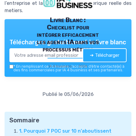
l’entreprise et la transformation numerique reelle des
metiers.
Livre Blanc :
Checklist pour
intégrer efficacement
les agents IA dans vos
Téléchargez gratuitement le livre blanc
processus métiers
➔ Télécharger
IA 4 business — 2026
*
En remplissant ce formulaire, j’accepte d’être contacté(e) à
des fins commerciales par IA 4 business et ses partenaires.
Publié le
05/06/2026
Sommaire
1. Pourquoi 7 POC sur 10 n’aboutissent