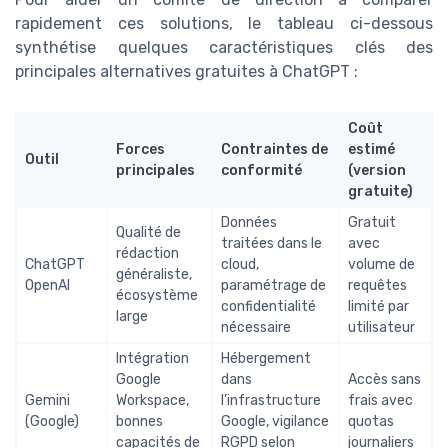
rapidement ces solutions, le tableau ci-dessous
synthétise quelques caractéristiques clés des
principales alternatives gratuites à ChatGPT :
Coût
Forces
Contraintes de
estimé
Outil
principales
conformité
(version
gratuite)
Données
Gratuit
Qualité de
traitées dans le
avec
rédaction
ChatGPT
cloud,
volume de
généraliste,
OpenAI
paramétrage de
requêtes
écosystème
confidentialité
limité par
large
nécessaire
utilisateur
Intégration
Hébergement
Google
dans
Accès sans
Gemini
Workspace,
l’infrastructure
frais avec
(Google)
bonnes
Google, vigilance
quotas
capacités de
RGPD selon
journaliers