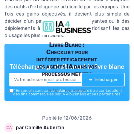
des outils d’intelligence artificielle par les équipes. Une
fois ces gains objectivés, il devient plus simple de
décider d’un passage à des offres payantes ou à des
déploiements à grande échelle, en priorisant les cas
d’usage les plus rentables.
Livre Blanc :
Checklist pour
intégrer efficacement
les agents IA dans vos
Téléchargez gratuitement le livre blanc
processus métiers
➔ Télécharger
IA 4 business — 2026
*
En remplissant ce formulaire, j’accepte d’être contacté(e) à
des fins commerciales par IA 4 business et ses partenaires.
Publié le
12/06/2026
par Camille Aubertin