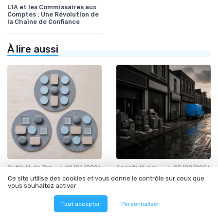
L’IA et les Commissaires aux
Comptes : Une Révolution de
la Chaîne de Confiance
À lire aussi
•
•
Outils IA de Productivité
12/06/2026
Agents IA pour les entreprises
05/08/2026
Ce site utilise des cookies et vous donne le contrôle sur ceux que
Mieux que ChatGPT :
La course aux agents IA est
vous souhaitez activer
comment bâtir un
un miroir aux alouettes pour
portefeuille d’assistants IA
les PME sans stratégie de
réellement utile aux
données
Tout accepter
Personnaliser
dirigeants