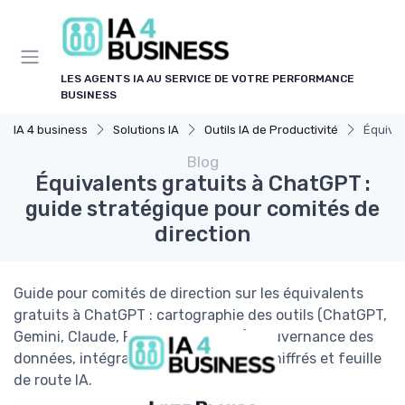
Panneau de gestion des cookies
LES AGENTS IA AU SERVICE DE VOTRE PERFORMANCE
BUSINESS
IA 4 business
Solutions IA
Outils IA de Productivité
Équival
Blog
Équivalents gratuits à ChatGPT :
guide stratégique pour comités de
direction
Guide pour comités de direction sur les équivalents
gratuits à ChatGPT : cartographie des outils (ChatGPT,
Gemini, Claude, Perplexity, Mistral), gouvernance des
données, intégration SI, cas d’usage chiffrés et feuille
de route IA.