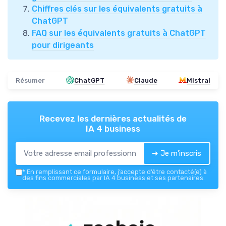
Chiffres clés sur les équivalents gratuits à
ChatGPT
FAQ sur les équivalents gratuits à ChatGPT
pour dirigeants
Résumer
ChatGPT
Claude
Mistral
Recevez les dernières actualités de
IA 4 business
➔ Je m'inscris
*
En remplissant ce formulaire, j’accepte d’être contacté(e) à
des fins commerciales par IA 4 business et ses partenaires.