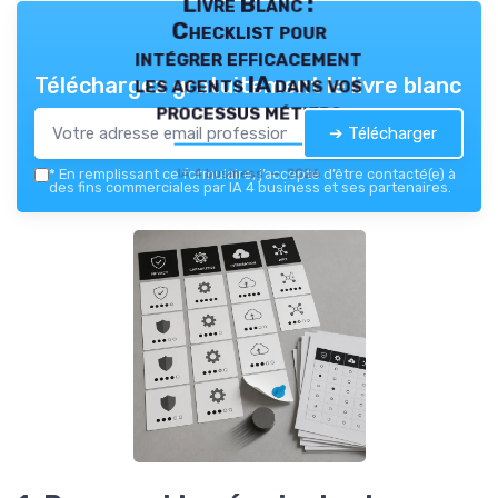
Livre Blanc :
Checklist pour
intégrer efficacement
les agents IA dans vos
Téléchargez gratuitement le livre blanc
processus métiers
➔ Télécharger
IA 4 business — 2026
*
En remplissant ce formulaire, j’accepte d’être contacté(e) à
des fins commerciales par IA 4 business et ses partenaires.