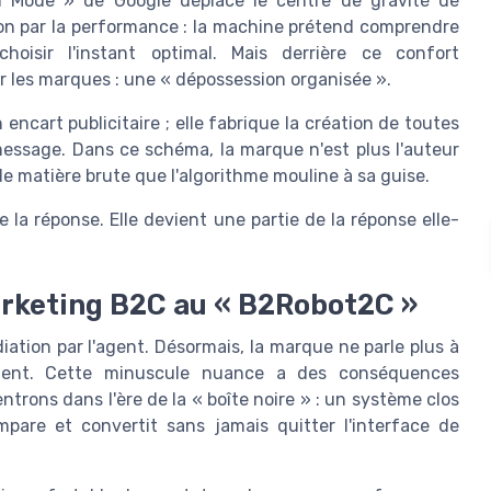
AI Mode » de Google déplace le centre de gravité de
ion par la performance : la machine prétend comprendre
choisir l'instant optimal. Mais derrière ce confort
r les marques : une « dépossession organisée ».
encart publicitaire ; elle fabrique la création de toutes
e message. Dans ce schéma, la marque n'est plus l'auteur
de matière brute que l'algorithme mouline à sa guise.
 la réponse. Elle devient une partie de la réponse elle-
arketing B2C au « B2Robot2C »
iation par l'agent. Désormais, la marque ne parle plus à
 client. Cette minuscule nuance a des conséquences
trons dans l'ère de la « boîte noire » : un système clos
mpare et convertit sans jamais quitter l'interface de