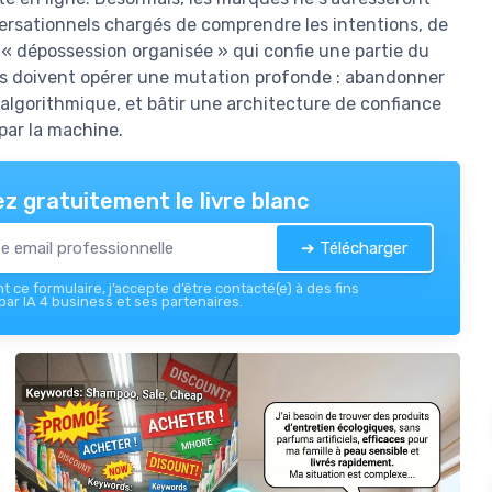
ersationnels chargés de comprendre les intentions, de
« dépossession organisée » qui confie une partie du
ses doivent opérer une mutation profonde : abandonner
té algorithmique, et bâtir une architecture de confiance
 par la machine.
z gratuitement le livre blanc
➔ Télécharger
 ce formulaire, j’accepte d’être contacté(e) à des fins
ar IA 4 business et ses partenaires.