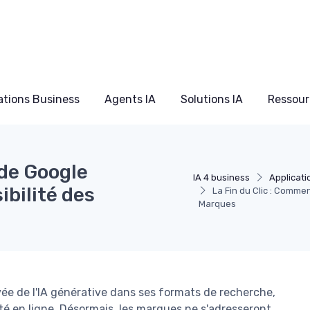
ations Business
Agents IA
Solutions IA
Ressour
 de Google
IA 4 business
Applicati
ibilité des
La Fin du Clic : Comment
Marques
ivée de l'IA générative dans ses formats de recherche,
lité en ligne. Désormais, les marques ne s'adresseront