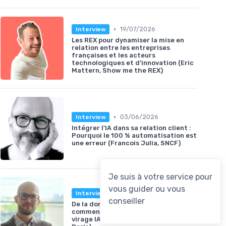
•
19/07/2026
Interview
Les REX pour dynamiser la mise en
relation entre les entreprises
françaises et les acteurs
technologiques et d’innovation (Eric
Mattern, Show me the REX)
•
03/06/2026
Interview
Intégrer l'IA dans sa relation client :
Pourquoi le 100 % automatisation est
une erreur (Francois Julia, SNCF)
•
28/05/2026
Interview
De la donnée aux opérations :
comment Eau de Paris prépare son
virage IA (Aurélien Martin, Eau de