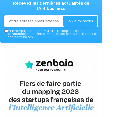
Recevez les dernières actualités de
IA 4 business
➔ Je m'inscris
*
En remplissant ce formulaire, j’accepte d’être
contacté(e) à des fins commerciales par IA 4 business et
ses partenaires.