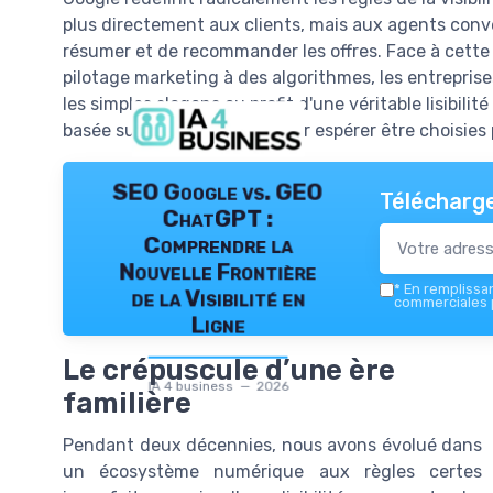
plus directement aux clients, mais aux agents conv
résumer et de recommander les offres. Face à cette 
pilotage marketing à des algorithmes, les entrepri
les simples slogans au profit d'une véritable lisibili
basée sur des faits clairs pour espérer être choisies
SEO Google vs. GEO
Télécharge
ChatGPT :
Comprendre la
Nouvelle Frontière
*
En remplissant
de la Visibilité en
commerciales p
Ligne
Le crépuscule d’une ère
IA 4 business — 2026
familière
Pendant deux décennies, nous avons évolué dans
un écosystème numérique aux règles certes