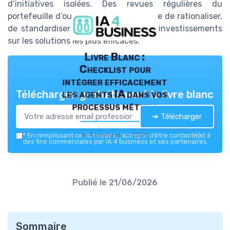
d’initiatives isolées. Des revues régulières du
portefeuille d’outils permettent ensuite de rationaliser,
de standardiser et de concentrer les investissements
sur les solutions les plus efficaces.
Livre Blanc :
Checklist pour
intégrer efficacement
les agents IA dans vos
Téléchargez gratuitement le livre blanc
processus métiers
➔ Télécharger
IA 4 business — 2026
*
En remplissant ce formulaire, j’accepte d’être contacté(e) à
des fins commerciales par IA 4 business et ses partenaires.
Publié le
21/06/2026
Sommaire