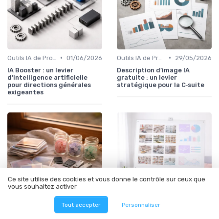
•
•
Outils IA de Productivité
01/06/2026
Outils IA de Productivité
29/05/2026
IA Booster : un levier
Description d’image IA
d’intelligence artificielle
gratuite : un levier
pour directions générales
stratégique pour la C‑suite
exigeantes
Ce site utilise des cookies et vous donne le contrôle sur ceux que
vous souhaitez activer
Tout accepter
Personnaliser
•
•
Contrôle de qualité via l’IA
29/05/2026
Outils IA pour les équipes
26/05/2026