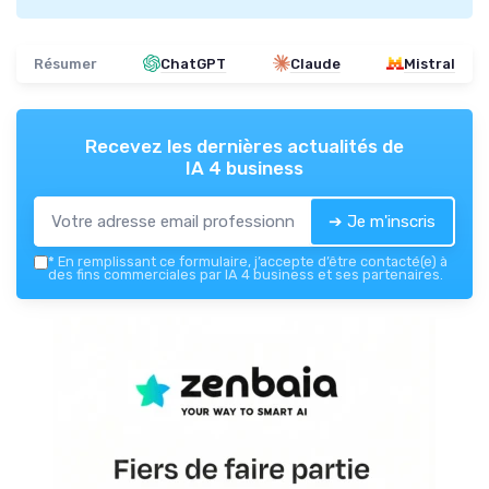
Résumer
ChatGPT
Claude
Mistral
Recevez les dernières actualités de
IA 4 business
➔ Je m'inscris
*
En remplissant ce formulaire, j’accepte d’être contacté(e) à
des fins commerciales par IA 4 business et ses partenaires.