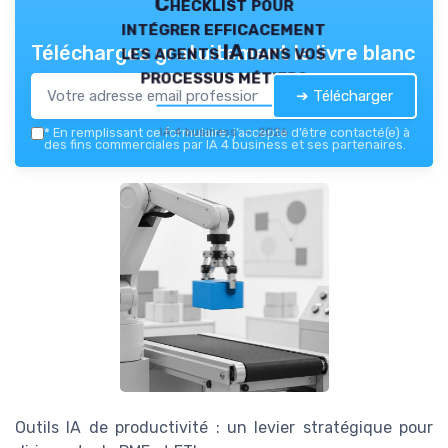
Checklist pour
intégrer efficacement
les agents IA dans vos
Téléchargez gratuitement le livre blanc
processus métiers
➔ Télécharger
IA 4 business — 2026
*
En remplissant ce formulaire, j’accepte d’être contacté(e) à
des fins commerciales par IA 4 business et ses partenaires.
Outils IA de productivité : un levier stratégique pour