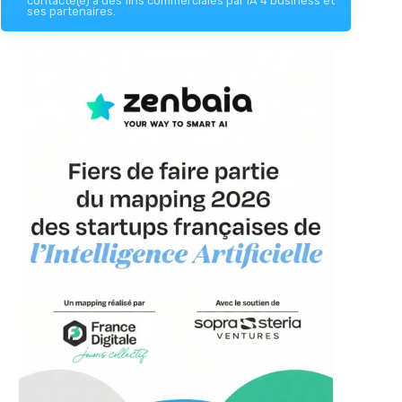
contacté(e) à des fins commerciales par IA 4 business et
ses partenaires.