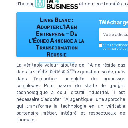
d'homogénéité des résultats et non-conformité aux
Livre Blanc :
Télécharge
Adopter l'IA en
Entreprise – De
l'Échec Annoncé à la
*
En remplissant
Transformation
commerciales p
Réussie
La véritable valeur ajoutée de l'IA ne réside pas
IA 4 business — 2026
dans la simple réponse à une question isolée, mais
dans l'exécution complète de processus
complexes. Pour passer du stade de gadget
technologique à celui d'outil industriel, il est
nécessaire d'adopter l'IA agentique : une approche
qui transforme la technologie en un véritable
partenaire métier, intégré et respectueux de
l'humain.