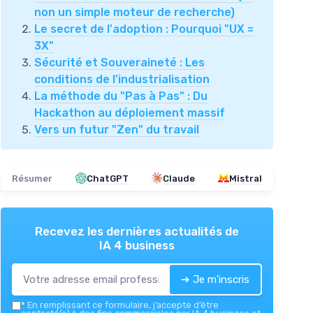
non un simple moteur de recherche)
Le secret de l'adoption : Pourquoi "UX =
3X"
Sécurité et Souveraineté : Les
conditions de l'industrialisation
La méthode du "Pas à Pas" : Du
Hackathon au déploiement massif
Vers un futur "Zen" du travail
Résumer
ChatGPT
Claude
Mistral
Recevez les dernières actualités de
IA 4 business
➔ Je m'inscris
*
En remplissant ce formulaire, j’accepte d’être