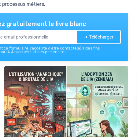
 processus métiers.
z gratuitement le livre blanc
➔ Télécharger
 ce formulaire, j’accepte d’être contacté(e) à des fins
ar IA 4 business et ses partenaires.