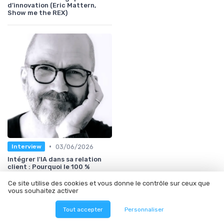
d’innovation (Eric Mattern,
Show me the REX)
•
03/06/2026
Interview
Intégrer l'IA dans sa relation
client : Pourquoi le 100 %
automatisation est une erreur
(Francois Julia, SNCF)
Ce site utilise des cookies et vous donne le contrôle sur ceux que
vous souhaitez activer
Tout accepter
Personnaliser