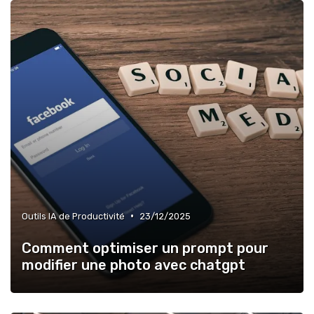
»
Contrôle de qualité via l’IA
»
Agents IA pour les entreprises
»
Outils IA pour les PME
•
Outils IA de Productivité
23/12/2025
Comment optimiser un prompt pour
modifier une photo avec chatgpt