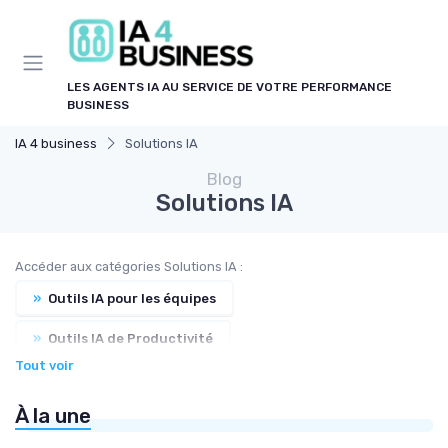
Panneau de gestion des cookies
LES AGENTS IA AU SERVICE DE VOTRE PERFORMANCE
BUSINESS
IA 4 business
Solutions IA
Blog
Solutions IA
Accéder aux catégories Solutions IA :
»
Outils IA pour les équipes
»
Outils IA de Productivité
Tout voir
»
Automatisation IA des process
À la une
»
Collaborations IA humains