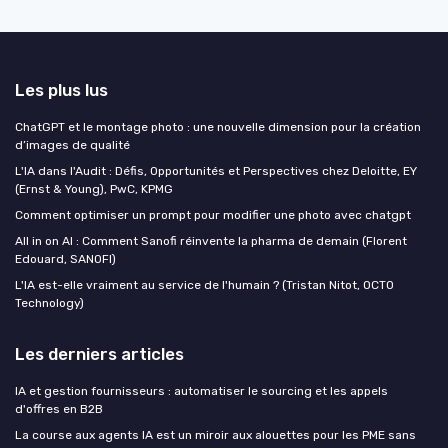
Les plus lus
ChatGPT et le montage photo : une nouvelle dimension pour la création
d’images de qualité
L'IA dans l'Audit : Défis, Opportunités et Perspectives chez Deloitte, EY
(Ernst & Young), PwC, KPMG
Comment optimiser un prompt pour modifier une photo avec chatgpt
All in on AI : Comment Sanofi réinvente la pharma de demain (Florent
Edouard, SANOFI)
L'IA est-elle vraiment au service de l'humain ? (Tristan Nitot, OCTO
Technology)
Les derniers articles
IA et gestion fournisseurs : automatiser le sourcing et les appels
d'offres en B2B
La course aux agents IA est un miroir aux alouettes pour les PME sans