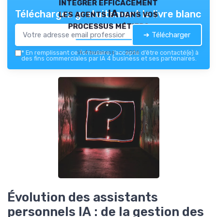
intégrer efficacement
les agents IA dans vos
Téléchargez gratuitement le livre blanc
processus métiers
➔ Télécharger
IA 4 business — 2026
*
En remplissant ce formulaire, j’accepte d’être contacté(e) à
des fins commerciales par IA 4 business et ses partenaires.
Évolution des assistants
personnels IA : de la gestion des