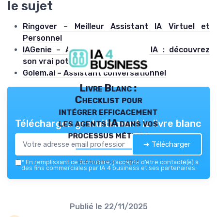
le sujet
Ringover – Meilleur Assistant IA Virtuel et
Personnel
IAGenie – Assistant personnel IA : découvrez
son vrai potentiel
Golem.ai – Assistant conversationnel
Livre Blanc :
Checklist pour
intégrer efficacement
les agents IA dans vos
Téléchargez gratuitement le livre blanc
processus métiers
➔ Télécharger
IA 4 business — 2026
*
En remplissant ce formulaire, j’accepte d’être contacté(e) à
des fins commerciales par IA 4 business et ses partenaires.
Publié le
22/11/2025