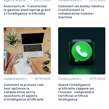
Agents IA pour les entreprises
22/11/2025
Collaborations IA humains
21/11/2025
Assistants IA : transformer
Comment les buddy robotics
la gestion d’entreprise grâce
transforment la
à l’intelligence artificielle
collaboration homme-
machine
•
•
Collaborations IA humains
18/11/2025
Collaborations IA humains
13/11/2025
Comment le process com
Quand l’intelligence
test optimise la
artificielle s’appuie sur
collaboration entre
l’humain : comprendre
assistants et agents
l’artificial artificial
d’intelligence artificielle
intelligence