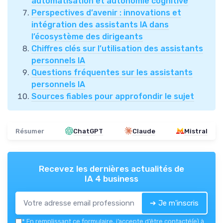
automatisation et autonomie cognitive
Perspectives d’avenir : innovations et
intégration des assistants IA dans
l’écosystème des dirigeants
Chiffres clés sur l’utilisation des assistants
personnels IA
Questions fréquentes sur les assistants
personnels IA
Sources fiables pour approfondir le sujet
Résumer
ChatGPT
Claude
Mistral
Recevez les dernières actualités de
IA 4 business
➔ Je m'inscris
*
En remplissant ce formulaire, j’accepte d’être contacté(e) à