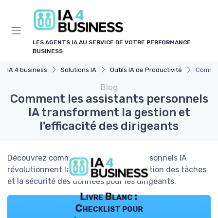
Panneau de gestion des cookies
LES AGENTS IA AU SERVICE DE VOTRE PERFORMANCE
BUSINESS
IA 4 business
Solutions IA
Outils IA de Productivité
Comment
Blog
Comment les assistants personnels
IA transforment la gestion et
l'efficacité des dirigeants
Découvrez comment les assistants personnels IA
révolutionnent la gestion, l’automatisation des tâches
et la sécurité des données pour les dirigeants.
Livre Blanc :
Checklist pour