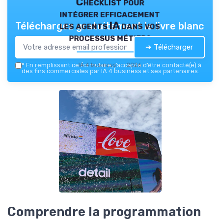
Checklist pour
intégrer efficacement
les agents IA dans vos
Téléchargez gratuitement le livre blanc
processus métiers
➔ Télécharger
IA 4 business — 2026
*
En remplissant ce formulaire, j’accepte d’être contacté(e) à
des fins commerciales par IA 4 business et ses partenaires.
Comprendre la programmation