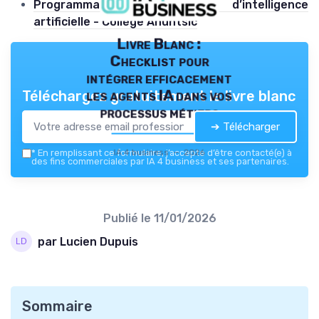
Programmation d’algorithmes d’intelligence
artificielle - Collège Ahuntsic
Livre Blanc :
Checklist pour
intégrer efficacement
les agents IA dans vos
Téléchargez gratuitement le livre blanc
processus métiers
➔ Télécharger
IA 4 business — 2026
*
En remplissant ce formulaire, j’accepte d’être contacté(e) à
des fins commerciales par IA 4 business et ses partenaires.
Publié le
11/01/2026
par Lucien Dupuis
Sommaire