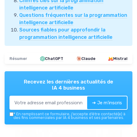
Chiffres clés sur la programmation
intelligence artificielle
Questions fréquentes sur la programmation
intelligence artificielle
Sources fiables pour approfondir la
programmation intelligence artificielle
Résumer
ChatGPT
Claude
Mistral
Recevez les dernières actualités de
IA 4 business
➔ Je m'inscris
*
En remplissant ce formulaire, j’accepte d’être contacté(e) à
des fins commerciales par IA 4 business et ses partenaires.