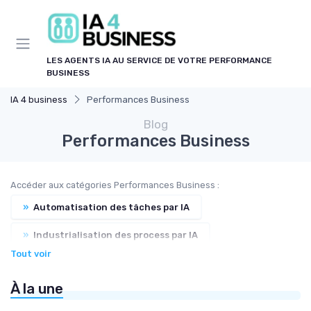
Panneau de gestion des cookies
LES AGENTS IA AU SERVICE DE VOTRE PERFORMANCE
BUSINESS
IA 4 business
Performances Business
Blog
Performances Business
Accéder aux catégories Performances Business :
»
Automatisation des tâches par IA
»
Industrialisation des process par IA
Tout voir
»
IA et Productivité
À la une
»
IA et Automatisation des processus