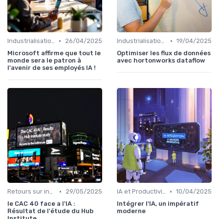
•
•
Industrialisation des process par IA
26/04/2025
Industrialisation des process par IA
19/04/2025
Microsoft affirme que tout le
Optimiser les flux de données
monde sera le patron à
avec hortonworks dataflow
l'avenir de ses employés IA !
•
•
Retours sur investissement de l'IA
29/05/2025
IA et Productivité
10/04/2025
le CAC 40 face a l'IA :
Intégrer l'IA, un impératif
Résultat de l'étude du Hub
moderne
Institute