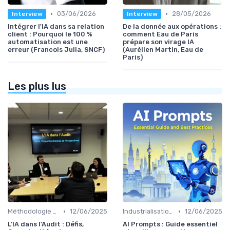
•
•
03/06/2026
28/05/2026
Interview
Interview
Intégrer l'IA dans sa relation
De la donnée aux opérations :
client : Pourquoi le 100 %
comment Eau de Paris
automatisation est une
prépare son virage IA
erreur (Francois Julia, SNCF)
(Aurélien Martin, Eau de
Paris)
Les plus lus
•
•
Méthodologie de déploiement IA
12/06/2025
Industrialisation des process par IA
12/06/2025
L'IA dans l'Audit : Défis,
AI Prompts : Guide essentiel