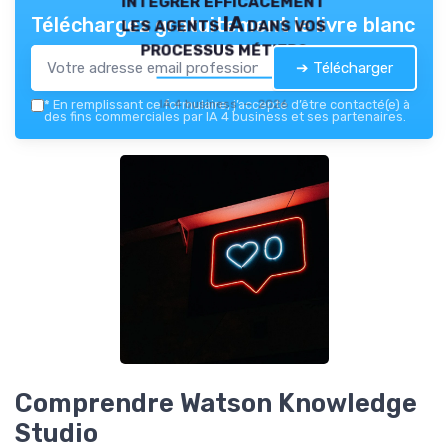
les agents IA dans vos
Téléchargez gratuitement le livre blanc
processus métiers
➔ Télécharger
IA 4 business — 2026
*
En remplissant ce formulaire, j’accepte d’être contacté(e) à
des fins commerciales par IA 4 business et ses partenaires.
Comprendre Watson Knowledge
Studio