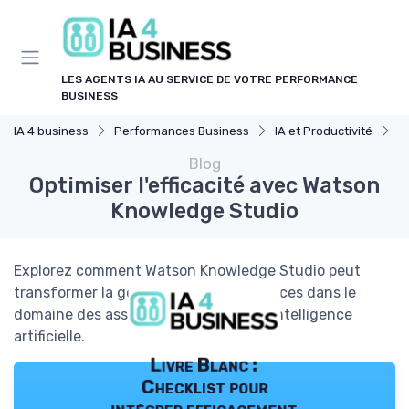
Panneau de gestion des cookies
LES AGENTS IA AU SERVICE DE VOTRE PERFORMANCE
BUSINESS
IA 4 business
Performances Business
IA et Productivité
O
Blog
Optimiser l'efficacité avec Watson
Knowledge Studio
Explorez comment Watson Knowledge Studio peut
transformer la gestion des connaissances dans le
domaine des assistants et agents en intelligence
artificielle.
Livre Blanc :
Checklist pour
intégrer efficacement